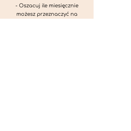
- Oszacuj ile miesięcznie
możesz przeznaczyć na
wyżywienie zwięrzątka
(niezbędne do ustalenia diety -
każda karma czy mięso
kosztuje różnie).
- Przygotuj krótki opis
problemów zdrowotnych
zwierzęcia. Podać informację
ogólne - imię, rasa, waga oraz
czy zwierzę jest kastrowane.
- W konsultacji online proszę
wyślij zdjęcia zwierzęcia - z
góry i z boku (pozycja a'la
wystawowa) do oceny sylwetki