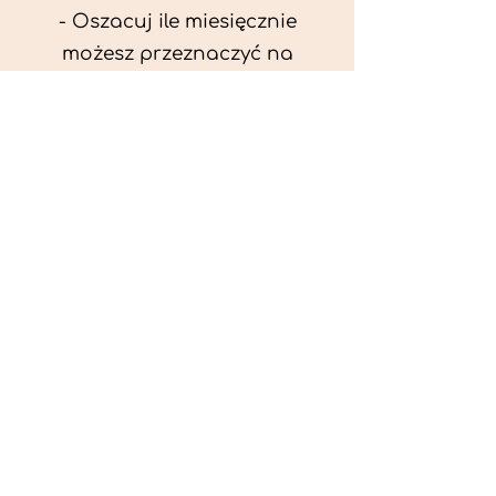
- Oszacuj ile miesięcznie
możesz przeznaczyć na
wyżywienie zwięrzątka
(niezbędne do ustalenia diety -
każda karma czy mięso
kosztuje różnie).
- Przygotuj krótki opis
problemów zdrowotnych
zwierzęcia. Podać informację
ogólne - imię, rasa, waga oraz
czy zwierzę jest kastrowane.
- W konsultacji online proszę
wyślij zdjęcia zwierzęcia - z
góry i z boku (pozycja a'la
wystawowa) do oceny sylwetki