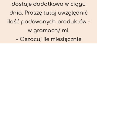
dostaje dodatkowo w ciągu
dnia. Proszę tutaj uwzględnić
ilość podawanych produktów –
w gramach/ ml.
- Oszacuj ile miesięcznie
możesz przeznaczyć na
wyżywienie zwięrzątka
(niezbędne do ustalenia diety -
każda karma czy mięso
kosztuje różnie).
- Przygotuj krótki opis
problemów zdrowotnych
zwierzęcia. Podać informację
ogólne - imię, rasa, waga oraz
czy zwierzę jest kastrowane.