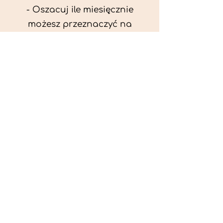
- Oszacuj ile miesięcznie
możesz przeznaczyć na
wyżywienie zwięrzątka
(niezbędne do ustalenia diety -
każda karma czy mięso
kosztuje różnie).
- Przygotuj krótki opis
problemów zdrowotnych
zwierzęcia. Podać informację
ogólne - imię, rasa, waga oraz
czy zwierzę jest kastrowane.
- W konsultacji online proszę
wyślij zdjęcia zwierzęcia - z
góry i z boku (pozycja a'la
wystawowa) do oceny sylwetki