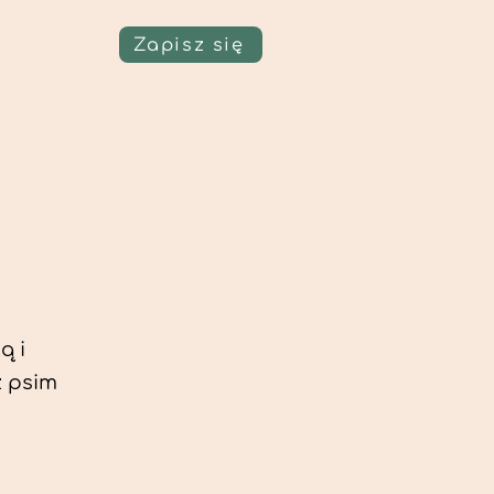
Zapisz się
ą i
z psim