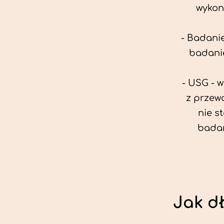
wykon
- Badanie
badanie
- USG - 
z przew
nie s
badan
Jak d