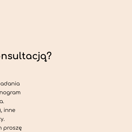
onsultacją?
 badania
jonogram
a.
, inne
y.
h proszę