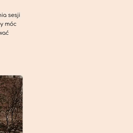
ia sesji
by móc
ować