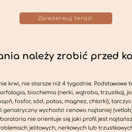
Zarezerwuj teraz!
nia należy zrobić przed k
ie krwi, nie starsze niż 4 tygodnie. Podstawowe
morfologia, biochemia (nerki, wątroba, trzustka), 
wapń, fosfor, sód, potas, magnez, chlorki), tarczyc
fil geriatryczny wychodzi cenowo najtaniej (vetlab)
aboratoria nie orientuje się jaki profil jest najtańsz
problemach jelitowych, nerkowych lub trzustkowyc