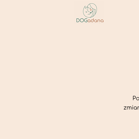
Po
zmian