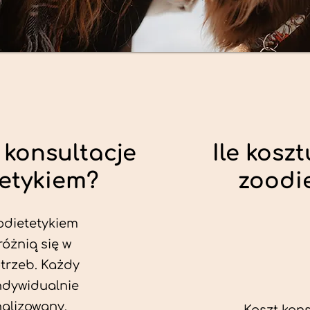
 konsultacje
Ile koszt
tetykiem?
zoodi
odietetykiem
różnią się w
trzeb. Każdy
ndywidualnie
alizowany.