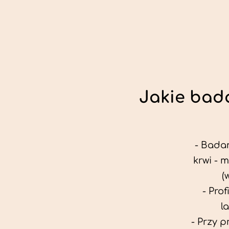
Jakie bada
- Badan
krwi - 
(
- Pro
l
- Przy 