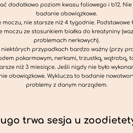
ać dodatkowo poziom kwasu foliowego i b12. Nie j
badanie obowiązkowe.
 moczu, nie starsze niż 4 tygodnie. Podstawowe
 moczu ze stosunkiem białka do kreatyniny (wa
problemach nerkowych).
w niektórych przypadkach bardzo ważny (przy p
odem pokarmowym, nerkami, trzustką, wątrobą, ta
tarsze niż 3 miesiące. Jeśli nigdy nie było wykonan
ie obowiązkowe. Wyklucza to badanie nowotwor
problemy z danym narządem.
ługo trwa sesja u zoodietet