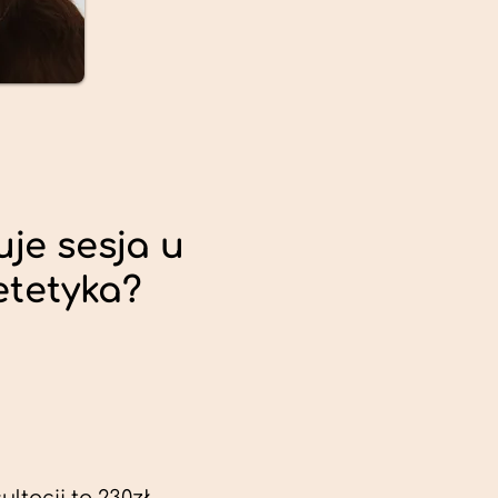
uje sesja u
etetyka?