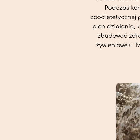
Podczas kon
zoodietetycznej 
plan działania, 
zbudować zdro
żywieniowe u T