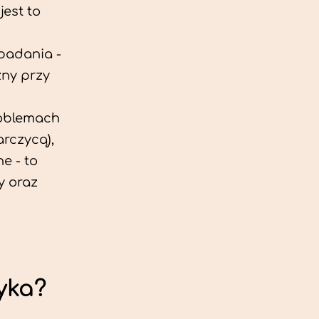
est to
 badania -
zny przy
roblemach
rczycą),
e - to
y oraz
yka?