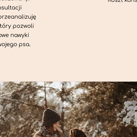
Koszt konsu
sultacji
przeanalizuję
który pozwoli
we nawyki
wojego psa.