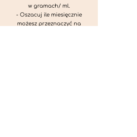
w gramach/ ml.
- Oszacuj ile miesięcznie
możesz przeznaczyć na
wyżywienie zwięrzątka
(niezbędne do ustalenia diety -
każda karma czy mięso
kosztuje różnie).
- Przygotuj krótki opis
problemów zdrowotnych
zwierzęcia. Podać informację
ogólne - imię, rasa, waga oraz
czy zwierzę jest kastrowane.
- W konsultacji online proszę
wyślij zdjęcia zwierzęcia - z
góry i z boku (pozycja a'la