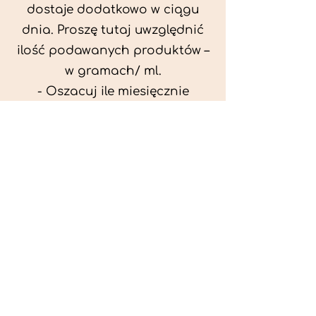
dostaje dodatkowo w ciągu
dnia. Proszę tutaj uwzględnić
ilość podawanych produktów –
w gramach/ ml.
- Oszacuj ile miesięcznie
możesz przeznaczyć na
wyżywienie zwięrzątka
(niezbędne do ustalenia diety -
każda karma czy mięso
kosztuje różnie).
- Przygotuj krótki opis
problemów zdrowotnych
zwierzęcia. Podać informację
ogólne - imię, rasa, waga oraz
czy zwierzę jest kastrowane.