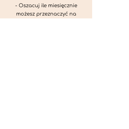
- Oszacuj ile miesięcznie
możesz przeznaczyć na
wyżywienie zwięrzątka
(niezbędne do ustalenia diety -
każda karma czy mięso
kosztuje różnie).
- Przygotuj krótki opis
problemów zdrowotnych
zwierzęcia. Podać informację
ogólne - imię, rasa, waga oraz
czy zwierzę jest kastrowane.
- W konsultacji online proszę
wyślij zdjęcia zwierzęcia - z
góry i z boku (pozycja a'la
wystawowa) do oceny sylwetki