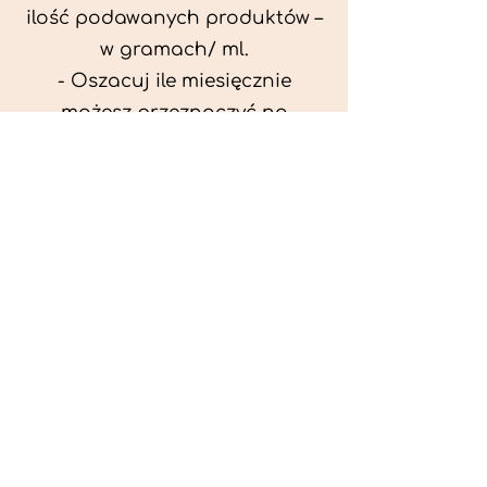
ilość podawanych produktów –
w gramach/ ml.
- Oszacuj ile miesięcznie
możesz przeznaczyć na
wyżywienie zwięrzątka
(niezbędne do ustalenia diety -
każda karma czy mięso
kosztuje różnie).
- Przygotuj krótki opis
problemów zdrowotnych
zwierzęcia. Podać informację
ogólne - imię, rasa, waga oraz
czy zwierzę jest kastrowane.
- W konsultacji online proszę
wyślij zdjęcia zwierzęcia - z