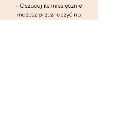
- Oszacuj ile miesięcznie
możesz przeznaczyć na
wyżywienie zwięrzątka
(niezbędne do ustalenia diety -
każda karma czy mięso
kosztuje różnie).
- Przygotuj krótki opis
problemów zdrowotnych
zwierzęcia. Podać informację
ogólne - imię, rasa, waga oraz
czy zwierzę jest kastrowane.
- W konsultacji online proszę
wyślij zdjęcia zwierzęcia - z
góry i z boku (pozycja a'la
wystawowa) do oceny sylwetki