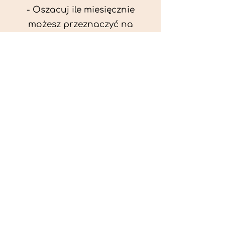
- Oszacuj ile miesięcznie
możesz przeznaczyć na
wyżywienie zwięrzątka
(niezbędne do ustalenia diety -
każda karma czy mięso
kosztuje różnie).
- Przygotuj krótki opis
problemów zdrowotnych
zwierzęcia. Podać informację
ogólne - imię, rasa, waga oraz
czy zwierzę jest kastrowane.
- W konsultacji online proszę
wyślij zdjęcia zwierzęcia - z
góry i z boku (pozycja a'la
wystawowa) do oceny sylwetki