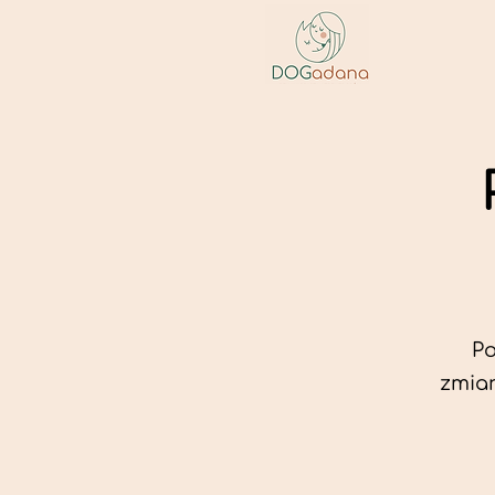
Po
zmian