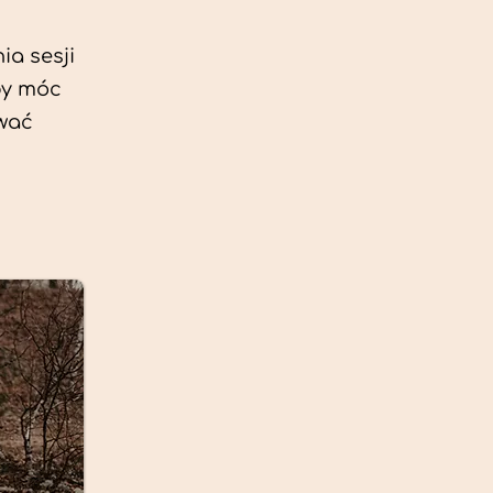
ia sesji
by móc
ować