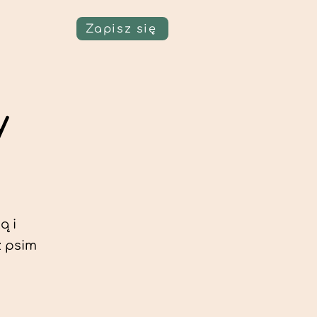
Zapisz się
y
ą i
z psim