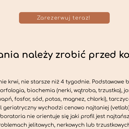
Zarezerwuj teraz!
nia należy zrobić przed k
ie krwi, nie starsze niż 4 tygodnie. Podstawowe
morfologia, biochemia (nerki, wątroba, trzustka), 
wapń, fosfor, sód, potas, magnez, chlorki), tarczyc
fil geriatryczny wychodzi cenowo najtaniej (vetlab)
aboratoria nie orientuje się jaki profil jest najtańsz
problemach jelitowych, nerkowych lub trzustkowyc