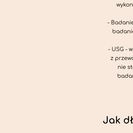
wykon
- Badanie
badanie
- USG - 
z przew
nie s
badan
Jak d