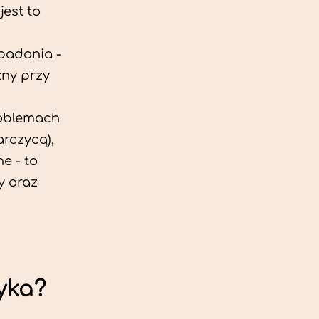
est to
 badania -
zny przy
roblemach
rczycą),
e - to
y oraz
yka?