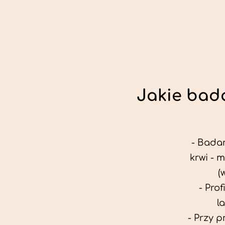
Jakie bada
- Badan
krwi - 
(
- Pro
l
- Przy 