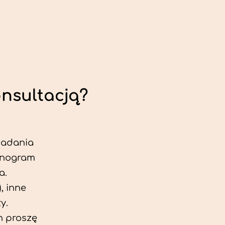
onsultacją?
 badania
jonogram
a.
, inne
y.
h proszę