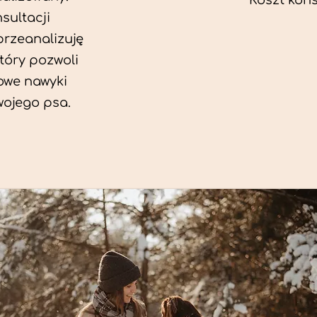
Koszt konsu
sultacji
przeanalizuję
który pozwoli
we nawyki
wojego psa.