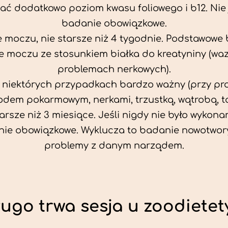
ać dodatkowo poziom kwasu foliowego i b12. Nie j
badanie obowiązkowe.
 moczu, nie starsze niż 4 tygodnie. Podstawowe
 moczu ze stosunkiem białka do kreatyniny (wa
problemach nerkowych).
w niektórych przypadkach bardzo ważny (przy p
odem pokarmowym, nerkami, trzustką, wątrobą, ta
tarsze niż 3 miesiące. Jeśli nigdy nie było wykonan
ie obowiązkowe. Wyklucza to badanie nowotwor
problemy z danym narządem.
ługo trwa sesja u zoodietet