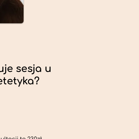
uje sesja u
etetyka?