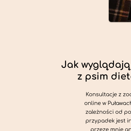
Jak wyglądają
z psim die
Konsultacje z zo
online w Puławach
zależności od po
przypadek jest i
przeze mnie an