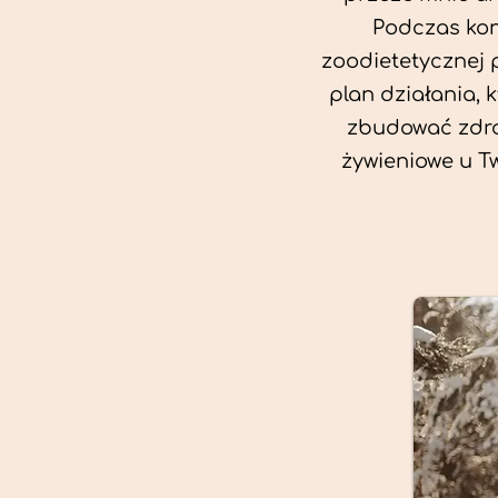
Podczas kon
zoodietetycznej 
plan działania, 
zbudować zdro
żywieniowe u T