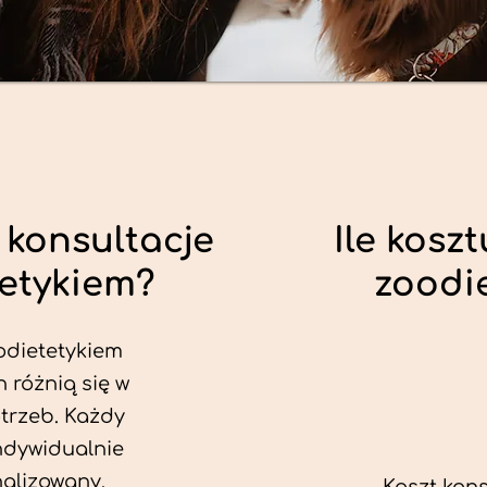
 konsultacje
Ile koszt
tetykiem?
zoodi
odietetykiem
 różnią się w
trzeb. Każdy
ndywidualnie
alizowany.