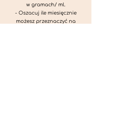
w gramach/ ml.
- Oszacuj ile miesięcznie
możesz przeznaczyć na
wyżywienie zwięrzątka
(niezbędne do ustalenia diety -
każda karma czy mięso
kosztuje różnie).
- Przygotuj krótki opis
problemów zdrowotnych
zwierzęcia. Podać informację
ogólne - imię, rasa, waga oraz
czy zwierzę jest kastrowane.
- W konsultacji online proszę
wyślij zdjęcia zwierzęcia - z
góry i z boku (pozycja a'la