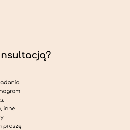
onsultacją?
 badania
jonogram
a.
, inne
y.
h proszę