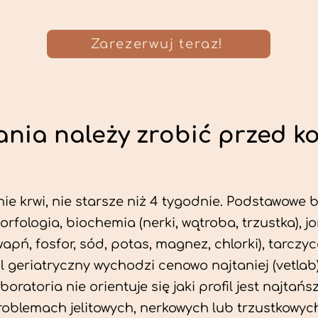
Zarezerwuj teraz!
nia należy zrobić przed k
ie krwi, nie starsze niż 4 tygodnie. Podstawowe
morfologia, biochemia (nerki, wątroba, trzustka), 
wapń, fosfor, sód, potas, magnez, chlorki), tarczyc
fil geriatryczny wychodzi cenowo najtaniej (vetlab)
aboratoria nie orientuje się jaki profil jest najtańsz
problemach jelitowych, nerkowych lub trzustkowyc