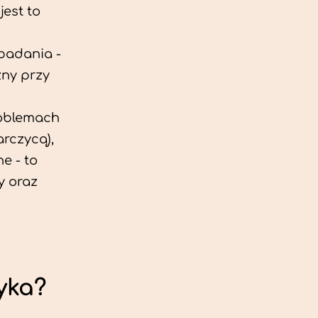
est to
 badania -
zny przy
roblemach
rczycą),
e - to
y oraz
yka?