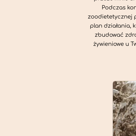
Podczas kon
zoodietetycznej 
plan działania, 
zbudować zdro
żywieniowe u T