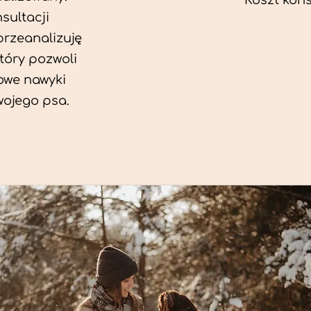
Koszt konsu
sultacji
przeanalizuję
który pozwoli
we nawyki
wojego psa.