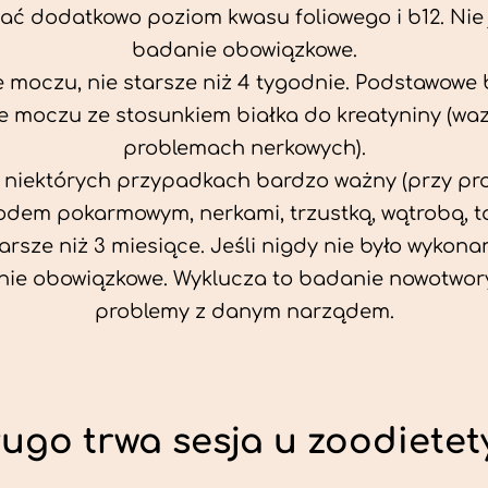
ać dodatkowo poziom kwasu foliowego i b12. Nie j
badanie obowiązkowe.
 moczu, nie starsze niż 4 tygodnie. Podstawowe
 moczu ze stosunkiem białka do kreatyniny (wa
problemach nerkowych).
w niektórych przypadkach bardzo ważny (przy p
odem pokarmowym, nerkami, trzustką, wątrobą, ta
tarsze niż 3 miesiące. Jeśli nigdy nie było wykonan
ie obowiązkowe. Wyklucza to badanie nowotwor
problemy z danym narządem.
ługo trwa sesja u zoodietet