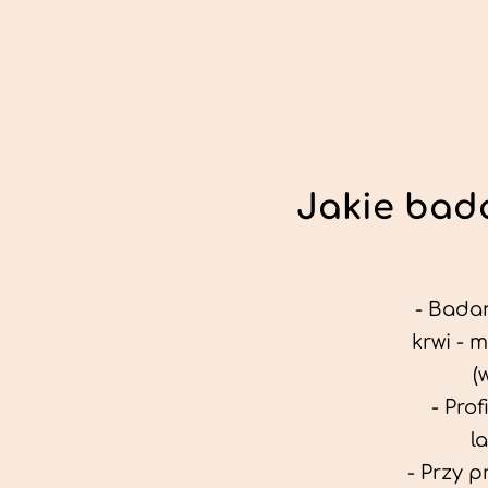
Jakie bada
- Badan
krwi - 
(
- Pro
l
- Przy 