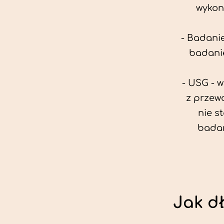
wykon
- Badanie
badanie
- USG - 
z przew
nie s
badan
Jak d