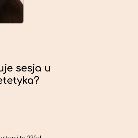
uje sesja u
etetyka?