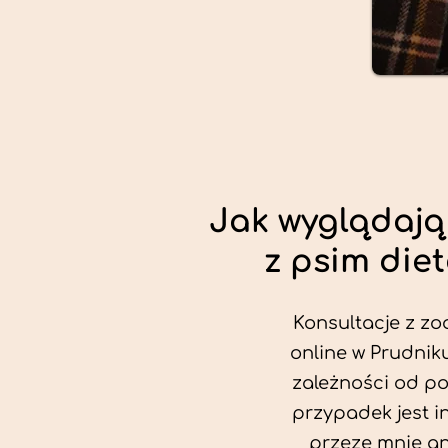
Jak wyglądają
z psim die
Konsultacje z zo
online w Prudniku
zależności od po
przypadek jest i
przeze mnie an