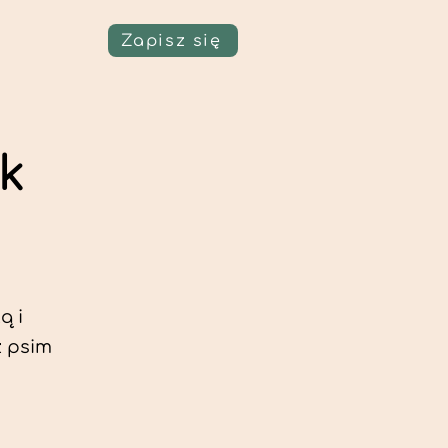
Zapisz się
ik
ą i
z psim