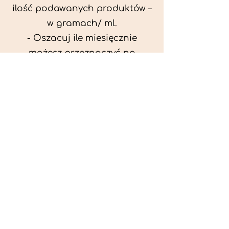
ilość podawanych produktów –
w gramach/ ml.
- Oszacuj ile miesięcznie
możesz przeznaczyć na
wyżywienie zwięrzątka
(niezbędne do ustalenia diety -
każda karma czy mięso
kosztuje różnie).
- Przygotuj krótki opis
problemów zdrowotnych
zwierzęcia. Podać informację
ogólne - imię, rasa, waga oraz
czy zwierzę jest kastrowane.
- W konsultacji online proszę
wyślij zdjęcia zwierzęcia - z