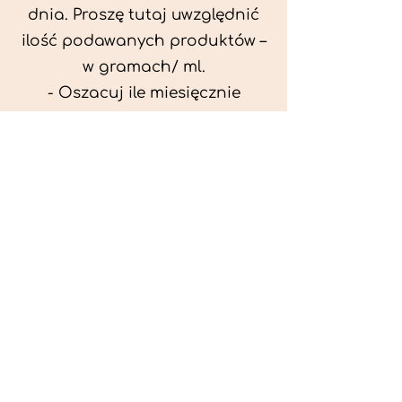
dnia. Proszę tutaj uwzględnić
ilość podawanych produktów –
w gramach/ ml.
- Oszacuj ile miesięcznie
możesz przeznaczyć na
wyżywienie zwięrzątka
(niezbędne do ustalenia diety -
każda karma czy mięso
kosztuje różnie).
- Przygotuj krótki opis
problemów zdrowotnych
zwierzęcia. Podać informację
ogólne - imię, rasa, waga oraz
czy zwierzę jest kastrowane.
- W konsultacji online proszę