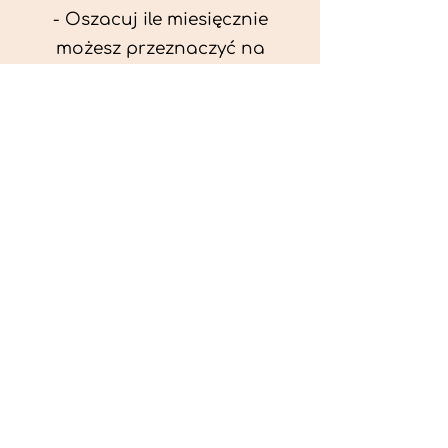
- Oszacuj ile miesięcznie
możesz przeznaczyć na
wyżywienie zwięrzątka
(niezbędne do ustalenia diety -
każda karma czy mięso
kosztuje różnie).
- Przygotuj krótki opis
problemów zdrowotnych
zwierzęcia. Podać informację
ogólne - imię, rasa, waga oraz
czy zwierzę jest kastrowane.
- W konsultacji online proszę
wyślij zdjęcia zwierzęcia - z
góry i z boku (pozycja a'la
wystawowa) do oceny sylwetki