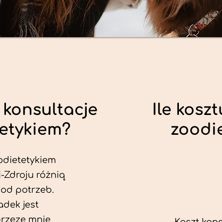
 konsultacje
Ile koszt
tetykiem?
zoodi
odietetykiem
j-Zdroju różnią
 od potrzeb.
dek jest
przeze mnie