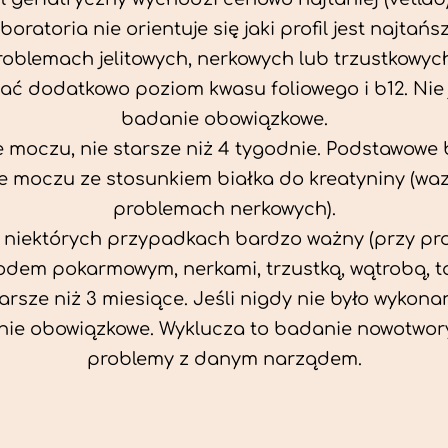
aboratoria nie orientuje się jaki profil jest najtańsz
problemach jelitowych, nerkowych lub trzustkowyc
ać dodatkowo poziom kwasu foliowego i b12. Nie j
badanie obowiązkowe.
 moczu, nie starsze niż 4 tygodnie. Podstawowe
 moczu ze stosunkiem białka do kreatyniny (wa
problemach nerkowych).
w niektórych przypadkach bardzo ważny (przy p
odem pokarmowym, nerkami, trzustką, wątrobą, ta
tarsze niż 3 miesiące. Jeśli nigdy nie było wykonan
ie obowiązkowe. Wyklucza to badanie nowotwor
problemy z danym narządem.