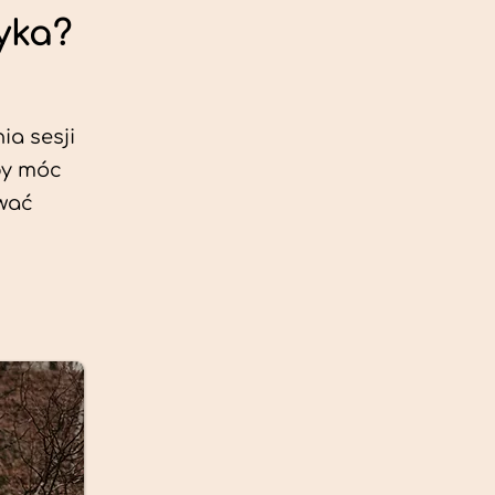
yka?
ia sesji
by móc
ować