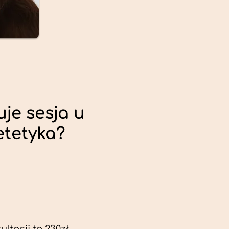
uje sesja u
etetyka?