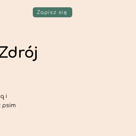
Zapisz się
-Zdrój
ą i
z psim