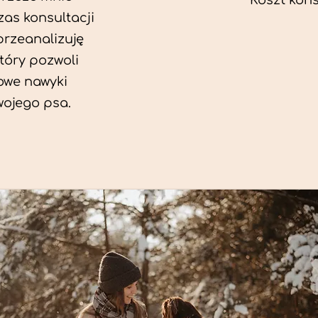
Koszt konsu
as konsultacji
przeanalizuję
który pozwoli
we nawyki
wojego psa.