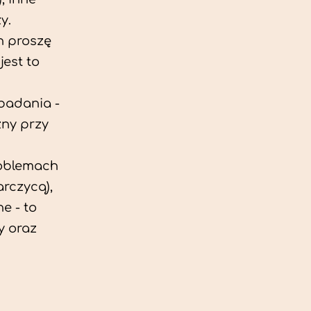
y.
h proszę
est to
 badania -
zny przy
roblemach
rczycą),
e - to
y oraz