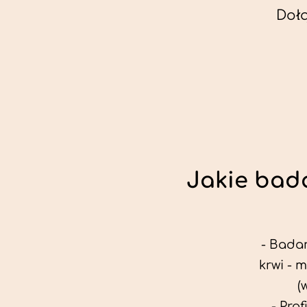
Doł
Jakie bada
- Badan
krwi - 
(
- Pro