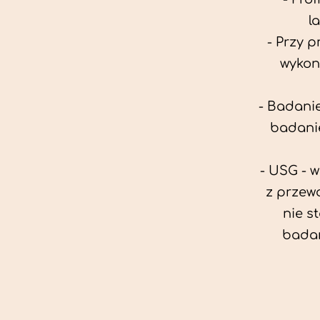
l
- Przy 
wykon
- Badanie
badanie
- USG - 
z przew
nie s
badan