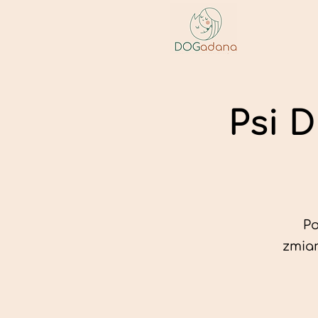
Psi D
Po
zmian