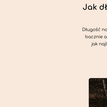
Jak d
Długość nas
bacznie a
jak na