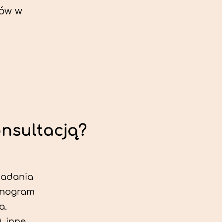
ów w
onsultacją?
 badania
jonogram
a.
, inne