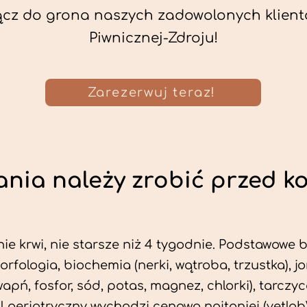
ącz do grona naszych zadowolonych klient
Piwnicznej-Zdroju!
Zarezerwuj teraz!
nia należy zrobić przed k
ie krwi, nie starsze niż 4 tygodnie. Podstawowe
morfologia, biochemia (nerki, wątroba, trzustka), 
wapń, fosfor, sód, potas, magnez, chlorki), tarczyc
fil geriatryczny wychodzi cenowo najtaniej (vetlab)