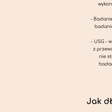
wykon
- Badanie
badanie
- USG - 
z przew
nie s
badan
Jak d