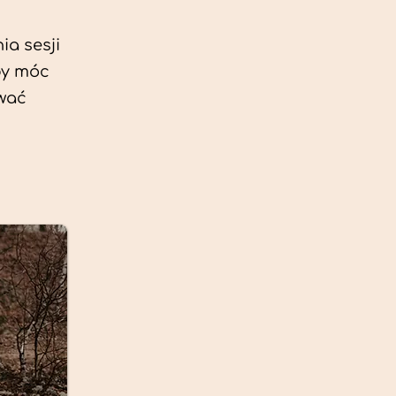
ia sesji
by móc
ować