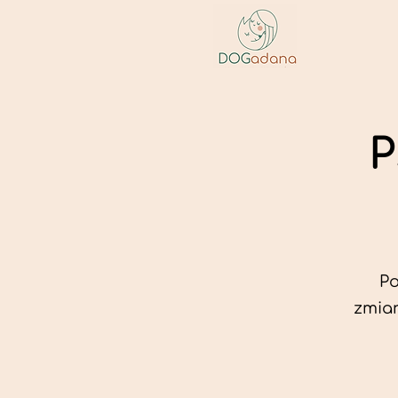
P
Po
zmian