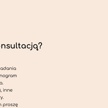
onsultacją?
 badania
jonogram
a.
, inne
y.
h proszę