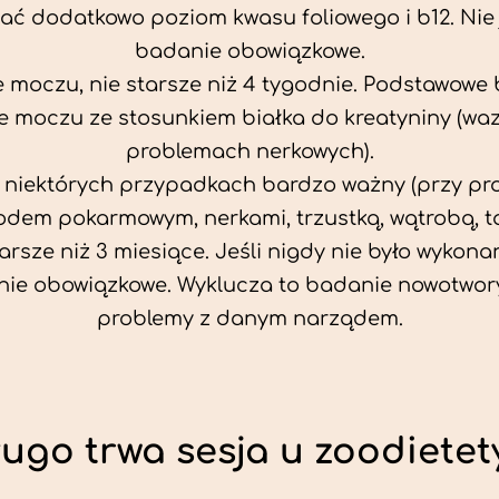
ać dodatkowo poziom kwasu foliowego i b12. Nie j
badanie obowiązkowe.
 moczu, nie starsze niż 4 tygodnie. Podstawowe
 moczu ze stosunkiem białka do kreatyniny (wa
problemach nerkowych).
w niektórych przypadkach bardzo ważny (przy p
odem pokarmowym, nerkami, trzustką, wątrobą, ta
tarsze niż 3 miesiące. Jeśli nigdy nie było wykonan
ie obowiązkowe. Wyklucza to badanie nowotwor
problemy z danym narządem.
ługo trwa sesja u zoodietet