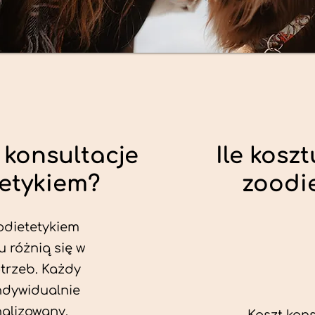
 konsultacje
Ile koszt
tetykiem?
zoodi
odietetykiem
u różnią się w
trzeb. Każdy
ndywidualnie
alizowany.