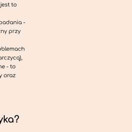
est to
 badania -
zny przy
roblemach
rczycą),
e - to
y oraz
yka?