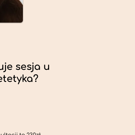
uje sesja u
etetyka?