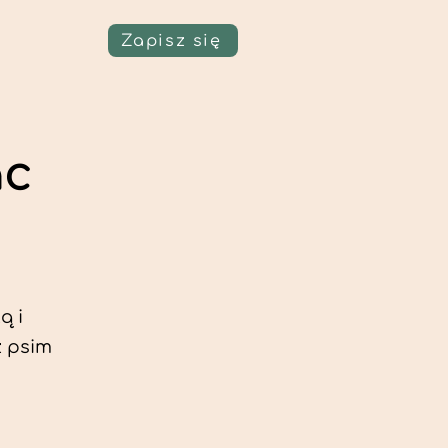
Zapisz się
ac
ą i
z psim