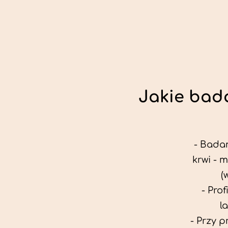
Jakie bada
- Badan
krwi - 
(
- Pro
l
- Przy 