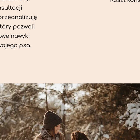
Koszt konsu
sultacji
przeanalizuję
który pozwoli
we nawyki
wojego psa.