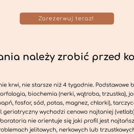
Zarezerwuj teraz!
nia należy zrobić przed k
ie krwi, nie starsze niż 4 tygodnie. Podstawowe
morfologia, biochemia (nerki, wątroba, trzustka), 
wapń, fosfor, sód, potas, magnez, chlorki), tarczyc
fil geriatryczny wychodzi cenowo najtaniej (vetlab)
aboratoria nie orientuje się jaki profil jest najtańsz
problemach jelitowych, nerkowych lub trzustkowyc