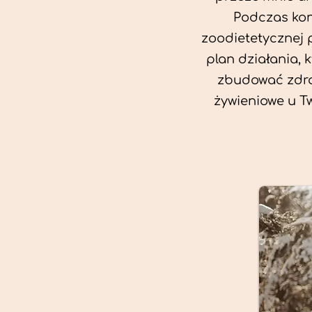
Podczas kon
zoodietetycznej 
plan działania, 
zbudować zdro
żywieniowe u T