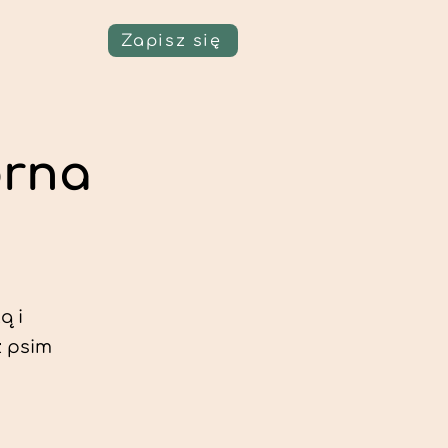
Zapisz się
órna
ą i
z psim