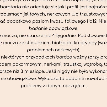
aboratoria nie orientuje się jaki profil jest najtańsz
problemach jelitowych, nerkowych lub trzustkowyc
ać dodatkowo poziom kwasu foliowego i b12. Nie j
badanie obowiązkowe.
 moczu, nie starsze niż 4 tygodnie. Podstawowe
 moczu ze stosunkiem białka do kreatyniny (wa
problemach nerkowych).
w niektórych przypadkach bardzo ważny (przy p
odem pokarmowym, nerkami, trzustką, wątrobą, ta
tarsze niż 3 miesiące. Jeśli nigdy nie było wykonan
ie obowiązkowe. Wyklucza to badanie nowotwor
problemy z danym narządem.