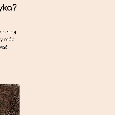
yka?
ia sesji
by móc
ować