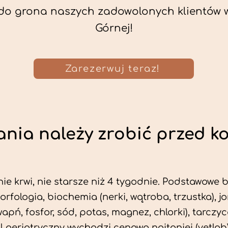
do grona naszych zadowolonych klientów w
Górnej!
Zarezerwuj teraz!
nia należy zrobić przed k
ie krwi, nie starsze niż 4 tygodnie. Podstawowe
morfologia, biochemia (nerki, wątroba, trzustka), 
wapń, fosfor, sód, potas, magnez, chlorki), tarczyc
fil geriatryczny wychodzi cenowo najtaniej (vetlab)