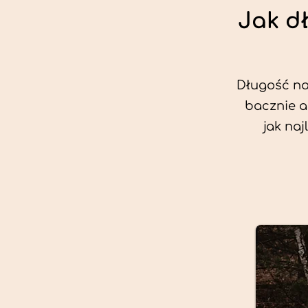
Jak d
Długość nas
bacznie a
jak na