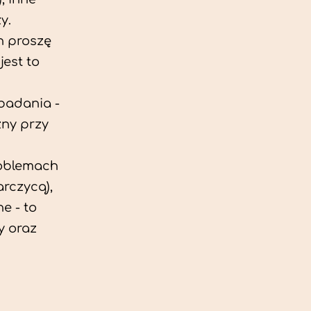
y.
h proszę
est to
 badania -
zny przy
roblemach
rczycą),
e - to
y oraz