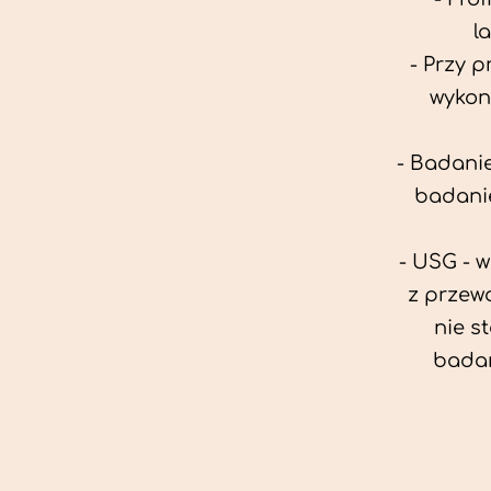
l
- Przy 
wykon
- Badanie
badanie
- USG - 
z przew
nie s
badan