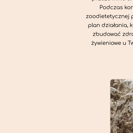
Podczas kon
zoodietetycznej 
plan działania, 
zbudować zdro
żywieniowe u T