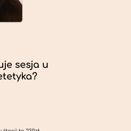
uje sesja u
etetyka?