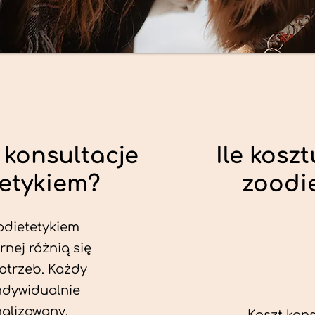
 konsultacje
Ile koszt
tetykiem?
zoodi
odietetykiem
rnej różnią się
otrzeb. Każdy
ndywidualnie
alizowany.