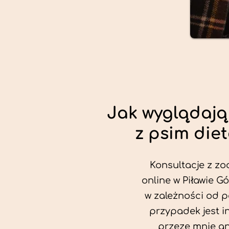
Jak wyglądają
z psim die
Konsultacje z zo
online w Piławie Gó
w zależności od p
przypadek jest i
przeze mnie an