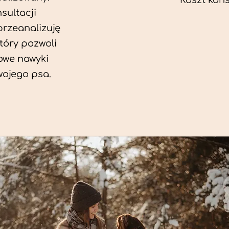
Koszt konsu
sultacji
przeanalizuję
który pozwoli
we nawyki
wojego psa.