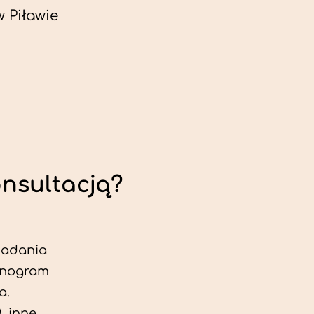
 Piławie
onsultacją?
 badania
jonogram
a.
, inne