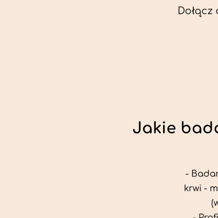
Dołącz 
Jakie bada
- Badan
krwi - 
(
- Pro