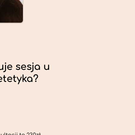
uje sesja u
etetyka?