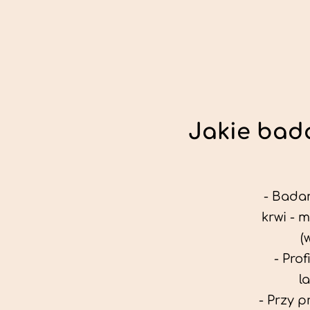
Jakie bada
- Badan
krwi - 
(
- Pro
l
- Przy 