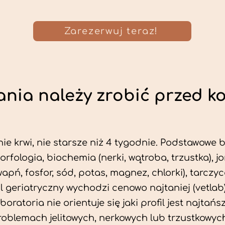
Zarezerwuj teraz!
nia należy zrobić przed k
ie krwi, nie starsze niż 4 tygodnie. Podstawowe
morfologia, biochemia (nerki, wątroba, trzustka), 
wapń, fosfor, sód, potas, magnez, chlorki), tarczyc
fil geriatryczny wychodzi cenowo najtaniej (vetlab)
aboratoria nie orientuje się jaki profil jest najtańsz
problemach jelitowych, nerkowych lub trzustkowyc