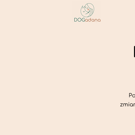
Po
zmian