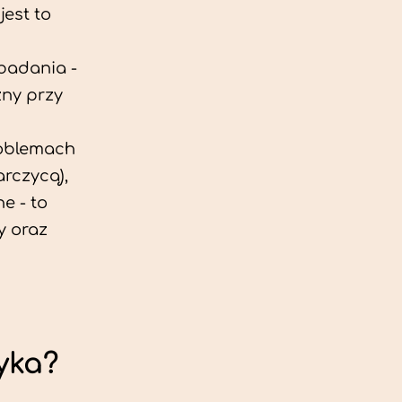
est to
 badania -
zny przy
roblemach
rczycą),
e - to
y oraz
yka?