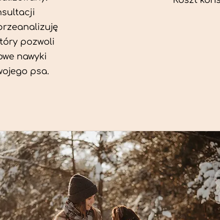
Koszt konsu
sultacji
przeanalizuję
który pozwoli
we nawyki
wojego psa.