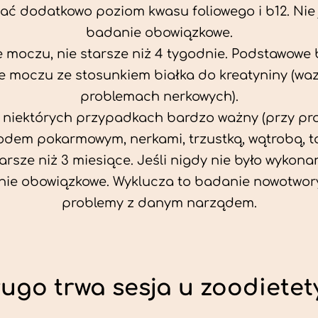
ać dodatkowo poziom kwasu foliowego i b12. Nie j
badanie obowiązkowe.
 moczu, nie starsze niż 4 tygodnie. Podstawowe
 moczu ze stosunkiem białka do kreatyniny (wa
problemach nerkowych).
w niektórych przypadkach bardzo ważny (przy p
odem pokarmowym, nerkami, trzustką, wątrobą, ta
tarsze niż 3 miesiące. Jeśli nigdy nie było wykonan
ie obowiązkowe. Wyklucza to badanie nowotwor
problemy z danym narządem.
ługo trwa sesja u zoodietet