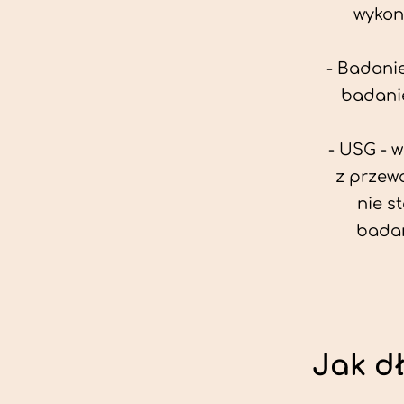
wykon
- Badanie
badanie
- USG - 
z przew
nie s
badan
Jak d