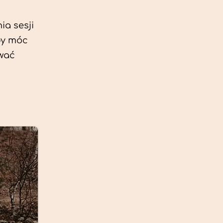
ia sesji
by móc
ować