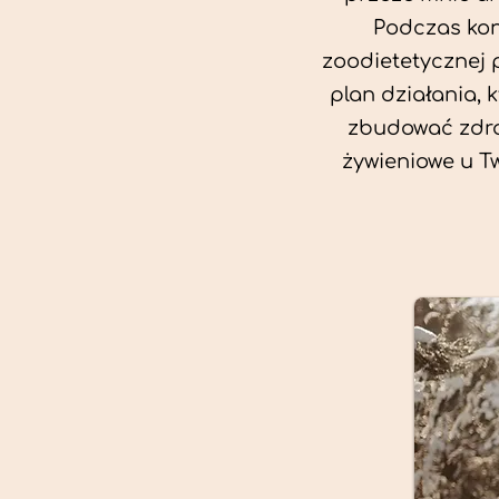
Podczas kon
zoodietetycznej 
plan działania, 
zbudować zdro
żywieniowe u T