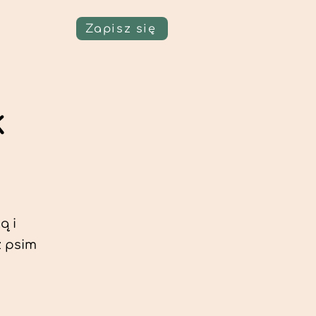
Zapisz się
k
ą i
z psim