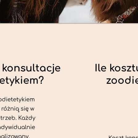
 konsultacje
Ile koszt
tetykiem?
zoodi
odietetykiem
 różnią się w
trzeb. Każdy
ndywidualnie
alizowany.