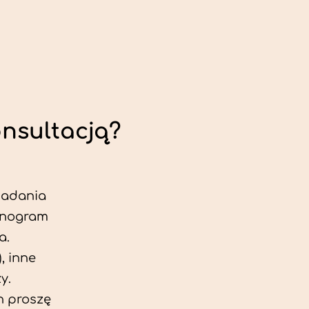
onsultacją?
 badania
jonogram
a.
, inne
y.
h proszę