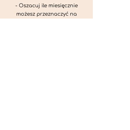
- Oszacuj ile miesięcznie
możesz przeznaczyć na
wyżywienie zwięrzątka
(niezbędne do ustalenia diety -
każda karma czy mięso
kosztuje różnie).
- Przygotuj krótki opis
problemów zdrowotnych
zwierzęcia. Podać informację
ogólne - imię, rasa, waga oraz
czy zwierzę jest kastrowane.
- W konsultacji online proszę
wyślij zdjęcia zwierzęcia - z
góry i z boku (pozycja a'la
wystawowa) do oceny sylwetki