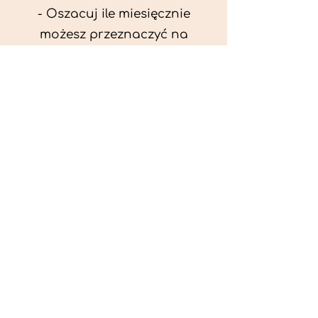
- Oszacuj ile miesięcznie
możesz przeznaczyć na
wyżywienie zwięrzątka
(niezbędne do ustalenia diety -
każda karma czy mięso
kosztuje różnie).
- Przygotuj krótki opis
problemów zdrowotnych
zwierzęcia. Podać informację
ogólne - imię, rasa, waga oraz
czy zwierzę jest kastrowane.
- W konsultacji online proszę
wyślij zdjęcia zwierzęcia - z
góry i z boku (pozycja a'la
wystawowa) do oceny sylwetki