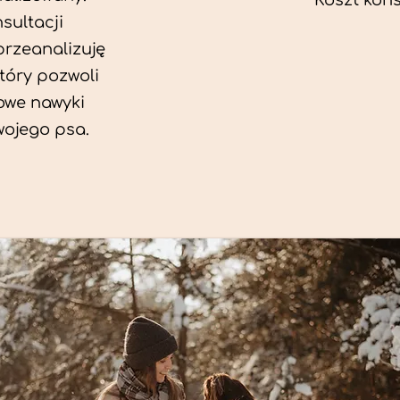
Koszt konsu
sultacji
przeanalizuję
który pozwoli
we nawyki
wojego psa.