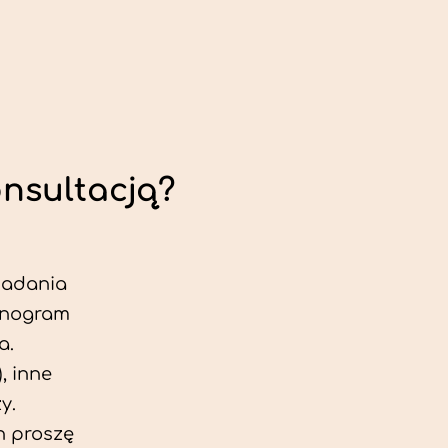
onsultacją?
 badania
jonogram
a.
, inne
y.
h proszę