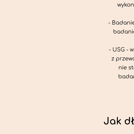
wykon
- Badanie
badanie
- USG - 
z przew
nie s
badan
Jak d