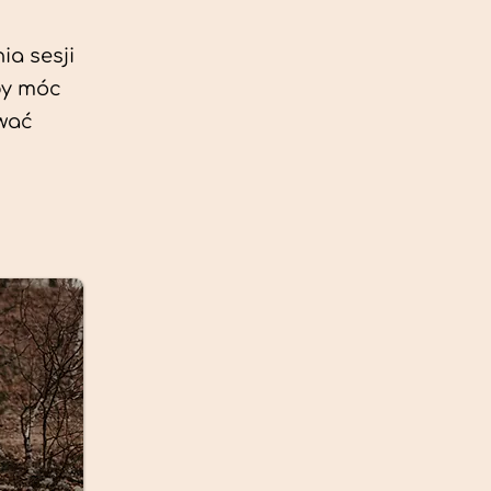
ia sesji
by móc
ować