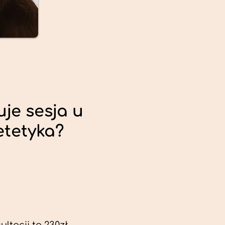
uje sesja u
etetyka?