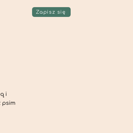
Zapisz się
ą i
z psim