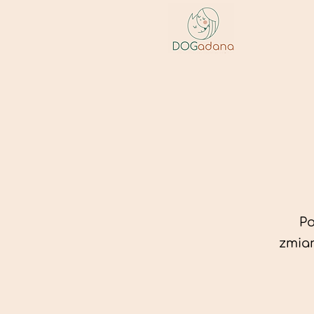
Po
zmian