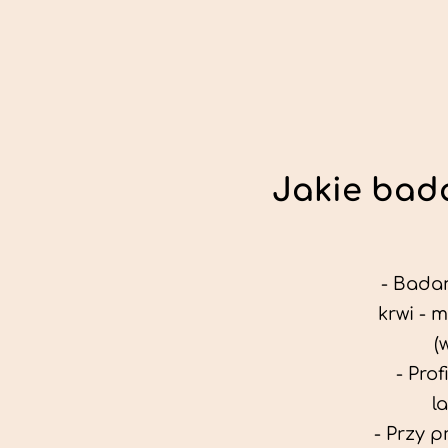
Jakie bada
- Badan
krwi - 
(
- Pro
l
- Przy 