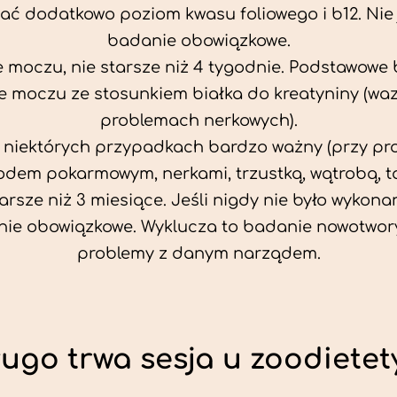
ać dodatkowo poziom kwasu foliowego i b12. Nie j
badanie obowiązkowe.
 moczu, nie starsze niż 4 tygodnie. Podstawowe
 moczu ze stosunkiem białka do kreatyniny (wa
problemach nerkowych).
w niektórych przypadkach bardzo ważny (przy p
odem pokarmowym, nerkami, trzustką, wątrobą, ta
tarsze niż 3 miesiące. Jeśli nigdy nie było wykonan
ie obowiązkowe. Wyklucza to badanie nowotwor
problemy z danym narządem.
ługo trwa sesja u zoodietet