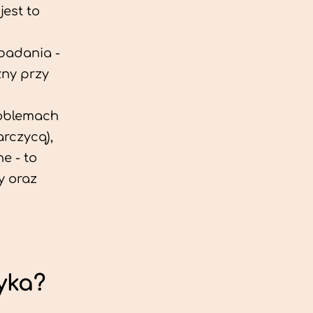
est to
 badania -
zny przy
roblemach
rczycą),
e - to
y oraz
yka?