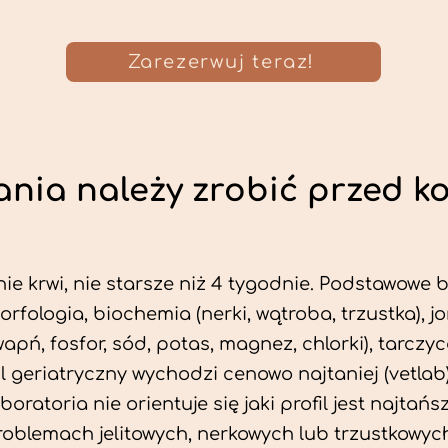
Zarezerwuj teraz!
nia należy zrobić przed k
ie krwi, nie starsze niż 4 tygodnie. Podstawowe
morfologia, biochemia (nerki, wątroba, trzustka), 
wapń, fosfor, sód, potas, magnez, chlorki), tarczyc
fil geriatryczny wychodzi cenowo najtaniej (vetlab)
aboratoria nie orientuje się jaki profil jest najtańsz
problemach jelitowych, nerkowych lub trzustkowyc