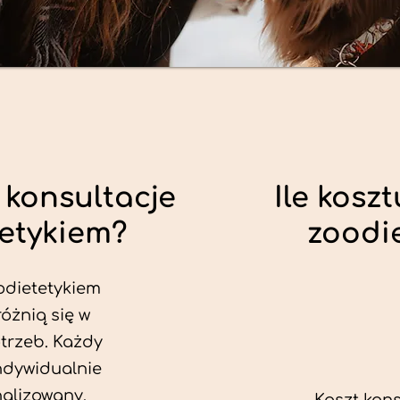
 konsultacje
Ile koszt
tetykiem?
zoodi
odietetykiem
różnią się w
trzeb. Każdy
ndywidualnie
alizowany.