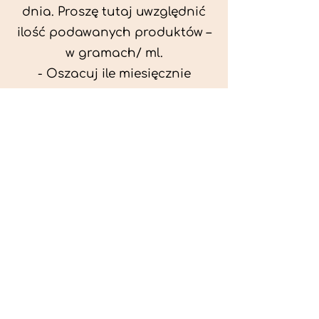
dnia. Proszę tutaj uwzględnić
ilość podawanych produktów –
w gramach/ ml.
- Oszacuj ile miesięcznie
możesz przeznaczyć na
wyżywienie zwięrzątka
(niezbędne do ustalenia diety -
każda karma czy mięso
kosztuje różnie).
- Przygotuj krótki opis
problemów zdrowotnych
zwierzęcia. Podać informację
ogólne - imię, rasa, waga oraz
czy zwierzę jest kastrowane.
- W konsultacji online proszę