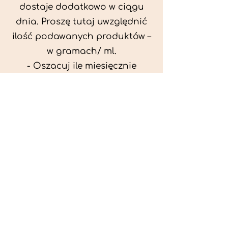
dostaje dodatkowo w ciągu
dnia. Proszę tutaj uwzględnić
ilość podawanych produktów –
w gramach/ ml.
- Oszacuj ile miesięcznie
możesz przeznaczyć na
wyżywienie zwięrzątka
(niezbędne do ustalenia diety -
każda karma czy mięso
kosztuje różnie).
- Przygotuj krótki opis
problemów zdrowotnych
zwierzęcia. Podać informację
ogólne - imię, rasa, waga oraz
czy zwierzę jest kastrowane.