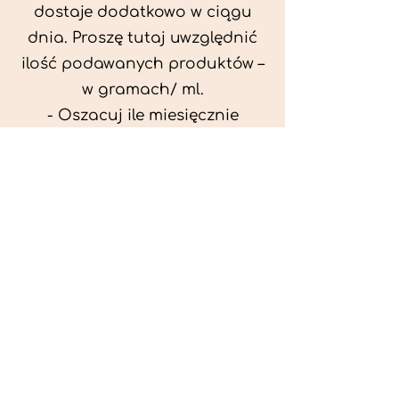
dostaje dodatkowo w ciągu
dnia. Proszę tutaj uwzględnić
ilość podawanych produktów –
w gramach/ ml.
- Oszacuj ile miesięcznie
możesz przeznaczyć na
wyżywienie zwięrzątka
(niezbędne do ustalenia diety -
każda karma czy mięso
kosztuje różnie).
- Przygotuj krótki opis
problemów zdrowotnych
zwierzęcia. Podać informację
ogólne - imię, rasa, waga oraz
czy zwierzę jest kastrowane.