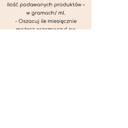
ilość podawanych produktów –
w gramach/ ml.
- Oszacuj ile miesięcznie
możesz przeznaczyć na
wyżywienie zwięrzątka
(niezbędne do ustalenia diety -
każda karma czy mięso
kosztuje różnie).
- Przygotuj krótki opis
problemów zdrowotnych
zwierzęcia. Podać informację
ogólne - imię, rasa, waga oraz
czy zwierzę jest kastrowane.
- W konsultacji online proszę
wyślij zdjęcia zwierzęcia - z