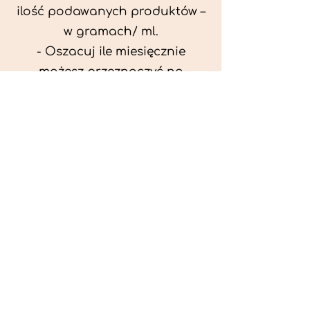
ilość podawanych produktów –
w gramach/ ml.
- Oszacuj ile miesięcznie
możesz przeznaczyć na
wyżywienie zwięrzątka
(niezbędne do ustalenia diety -
każda karma czy mięso
kosztuje różnie).
- Przygotuj krótki opis
problemów zdrowotnych
zwierzęcia. Podać informację
ogólne - imię, rasa, waga oraz
czy zwierzę jest kastrowane.
- W konsultacji online proszę
wyślij zdjęcia zwierzęcia - z