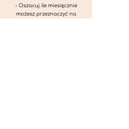
- Oszacuj ile miesięcznie
możesz przeznaczyć na
wyżywienie zwięrzątka
(niezbędne do ustalenia diety -
każda karma czy mięso
kosztuje różnie).
- Przygotuj krótki opis
problemów zdrowotnych
zwierzęcia. Podać informację
ogólne - imię, rasa, waga oraz
czy zwierzę jest kastrowane.
- W konsultacji online proszę
wyślij zdjęcia zwierzęcia - z
góry i z boku (pozycja a'la
wystawowa) do oceny sylwetki