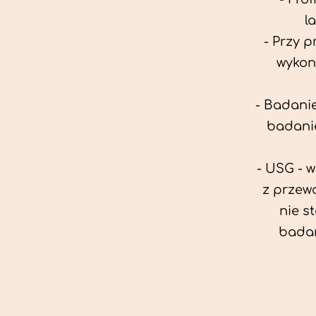
l
- Przy 
wykon
- Badanie
badanie
- USG - 
z przew
nie s
badan