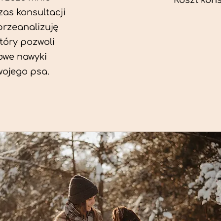
Koszt konsu
as konsultacji
przeanalizuję
który pozwoli
we nawyki
wojego psa.