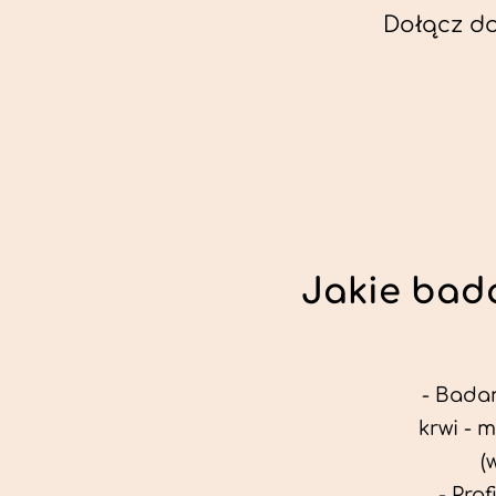
Dołącz d
Jakie bada
- Badan
krwi - 
(
- Pro