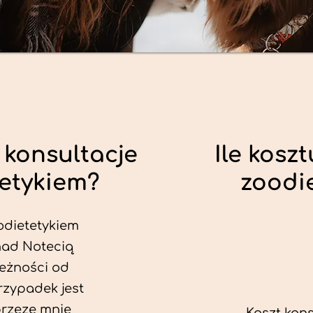
 konsultacje
Ile koszt
tetykiem?
zoodi
odietetykiem
nad Notecią
leżności od
rzypadek jest
przeze mnie