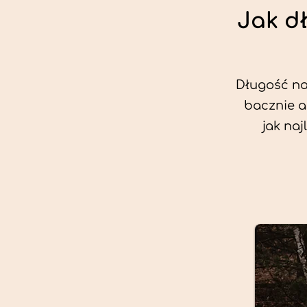
Jak d
Długość nas
bacznie a
jak na