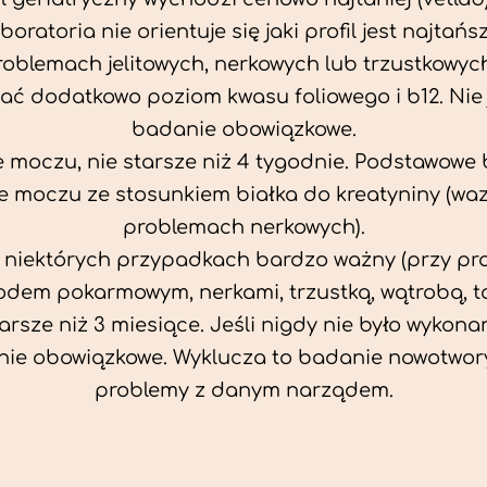
aboratoria nie orientuje się jaki profil jest najtańsz
problemach jelitowych, nerkowych lub trzustkowyc
ać dodatkowo poziom kwasu foliowego i b12. Nie j
badanie obowiązkowe.
 moczu, nie starsze niż 4 tygodnie. Podstawowe
 moczu ze stosunkiem białka do kreatyniny (wa
problemach nerkowych).
w niektórych przypadkach bardzo ważny (przy p
odem pokarmowym, nerkami, trzustką, wątrobą, ta
tarsze niż 3 miesiące. Jeśli nigdy nie było wykonan
ie obowiązkowe. Wyklucza to badanie nowotwor
problemy z danym narządem.