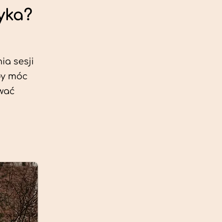
yka?
ia sesji
by móc
ować