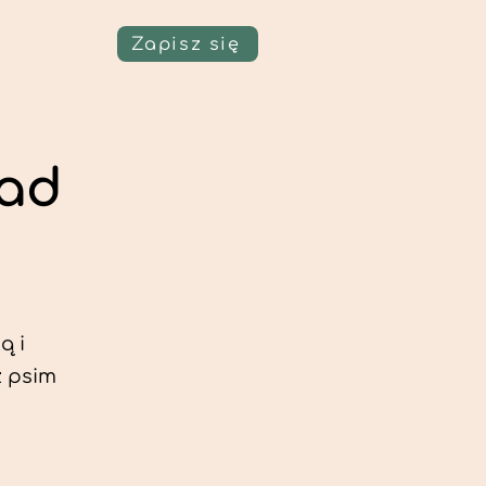
Zapisz się
nad
ą i
z psim