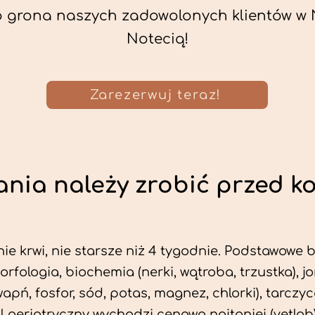
o grona naszych zadowolonych klientów w 
Notecią!
Zarezerwuj teraz!
nia należy zrobić przed k
ie krwi, nie starsze niż 4 tygodnie. Podstawowe
morfologia, biochemia (nerki, wątroba, trzustka), 
wapń, fosfor, sód, potas, magnez, chlorki), tarczyc
fil geriatryczny wychodzi cenowo najtaniej (vetlab)