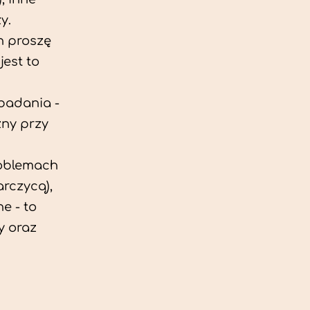
y.
h proszę
est to
 badania -
zny przy
roblemach
rczycą),
e - to
y oraz