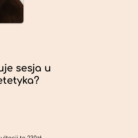
uje sesja u
etetyka?