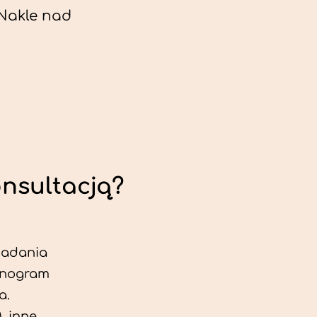
Nakle nad
onsultacją?
 badania
jonogram
a.
, inne