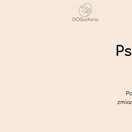
Ps
Po
zmian