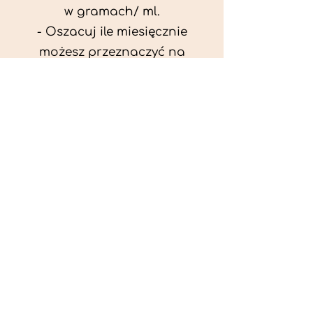
w gramach/ ml.
- Oszacuj ile miesięcznie
możesz przeznaczyć na
wyżywienie zwięrzątka
(niezbędne do ustalenia diety -
każda karma czy mięso
kosztuje różnie).
- Przygotuj krótki opis
problemów zdrowotnych
zwierzęcia. Podać informację
ogólne - imię, rasa, waga oraz
czy zwierzę jest kastrowane.
- W konsultacji online proszę
wyślij zdjęcia zwierzęcia - z
góry i z boku (pozycja a'la