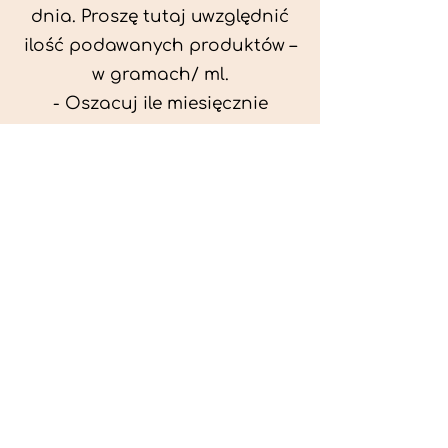
dnia. Proszę tutaj uwzględnić
ilość podawanych produktów –
w gramach/ ml.
- Oszacuj ile miesięcznie
możesz przeznaczyć na
wyżywienie zwięrzątka
(niezbędne do ustalenia diety -
każda karma czy mięso
kosztuje różnie).
- Przygotuj krótki opis
problemów zdrowotnych
zwierzęcia. Podać informację
ogólne - imię, rasa, waga oraz
czy zwierzę jest kastrowane.
- W konsultacji online proszę