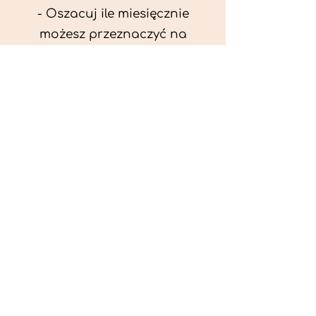
- Oszacuj ile miesięcznie
możesz przeznaczyć na
wyżywienie zwięrzątka
(niezbędne do ustalenia diety -
każda karma czy mięso
kosztuje różnie).
- Przygotuj krótki opis
problemów zdrowotnych
zwierzęcia. Podać informację
ogólne - imię, rasa, waga oraz
czy zwierzę jest kastrowane.
- W konsultacji online proszę
wyślij zdjęcia zwierzęcia - z
góry i z boku (pozycja a'la
wystawowa) do oceny sylwetki