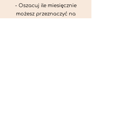
- Oszacuj ile miesięcznie
możesz przeznaczyć na
wyżywienie zwięrzątka
(niezbędne do ustalenia diety -
każda karma czy mięso
kosztuje różnie).
- Przygotuj krótki opis
problemów zdrowotnych
zwierzęcia. Podać informację
ogólne - imię, rasa, waga oraz
czy zwierzę jest kastrowane.
- W konsultacji online proszę
wyślij zdjęcia zwierzęcia - z
góry i z boku (pozycja a'la
wystawowa) do oceny sylwetki