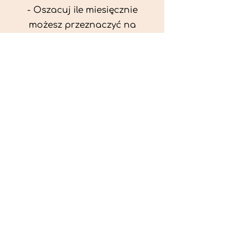
- Oszacuj ile miesięcznie
możesz przeznaczyć na
wyżywienie zwięrzątka
(niezbędne do ustalenia diety -
każda karma czy mięso
kosztuje różnie).
- Przygotuj krótki opis
problemów zdrowotnych
zwierzęcia. Podać informację
ogólne - imię, rasa, waga oraz
czy zwierzę jest kastrowane.
- W konsultacji online proszę
wyślij zdjęcia zwierzęcia - z
góry i z boku (pozycja a'la
wystawowa) do oceny sylwetki