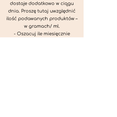
dostaje dodatkowo w ciągu
dnia. Proszę tutaj uwzględnić
ilość podawanych produktów –
w gramach/ ml.
- Oszacuj ile miesięcznie
możesz przeznaczyć na
wyżywienie zwięrzątka
(niezbędne do ustalenia diety -
każda karma czy mięso
kosztuje różnie).
- Przygotuj krótki opis
problemów zdrowotnych
zwierzęcia. Podać informację
ogólne - imię, rasa, waga oraz
czy zwierzę jest kastrowane.