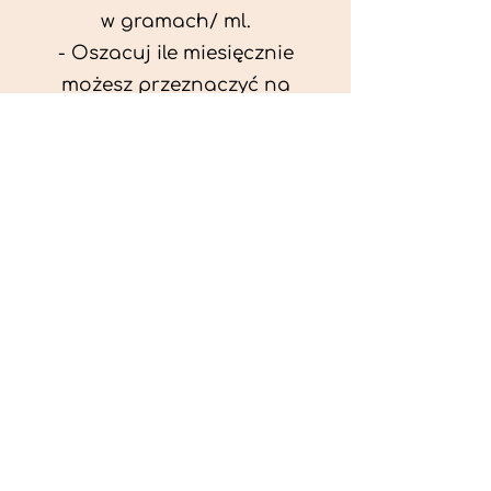
w gramach/ ml.
- Oszacuj ile miesięcznie
możesz przeznaczyć na
wyżywienie zwięrzątka
(niezbędne do ustalenia diety -
każda karma czy mięso
kosztuje różnie).
- Przygotuj krótki opis
problemów zdrowotnych
zwierzęcia. Podać informację
ogólne - imię, rasa, waga oraz
czy zwierzę jest kastrowane.
- W konsultacji online proszę
wyślij zdjęcia zwierzęcia - z
góry i z boku (pozycja a'la