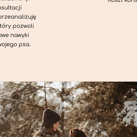
Koszt konsu
sultacji
przeanalizuję
który pozwoli
we nawyki
wojego psa.