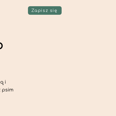
Zapisz się
o
ą i
z psim