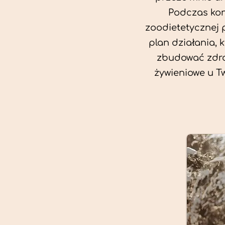
Podczas kon
zoodietetycznej 
plan działania, 
zbudować zdro
żywieniowe u T