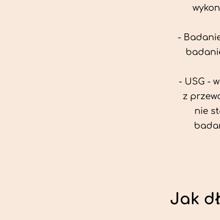
wykon
- Badanie
badanie
- USG - 
z przew
nie s
badan
Jak d