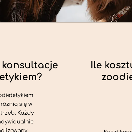
 konsultacje
Ile koszt
tetykiem?
zoodi
odietetykiem
 różnią się w
trzeb. Każdy
ndywidualnie
alizowany.