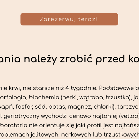
Zarezerwuj teraz!
nia należy zrobić przed k
ie krwi, nie starsze niż 4 tygodnie. Podstawowe
morfologia, biochemia (nerki, wątroba, trzustka), 
wapń, fosfor, sód, potas, magnez, chlorki), tarczyc
fil geriatryczny wychodzi cenowo najtaniej (vetlab)
aboratoria nie orientuje się jaki profil jest najtańsz
problemach jelitowych, nerkowych lub trzustkowyc