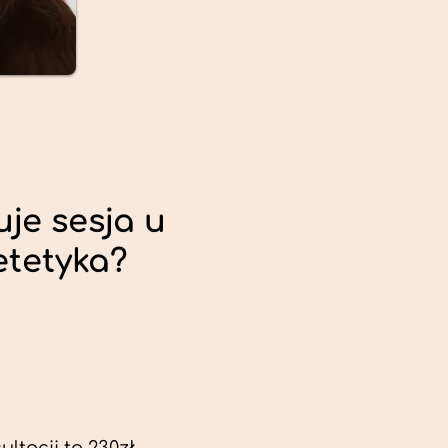
uje sesja u
etetyka?