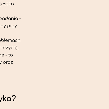
est to
 badania -
zny przy
roblemach
rczycą),
e - to
y oraz
yka?