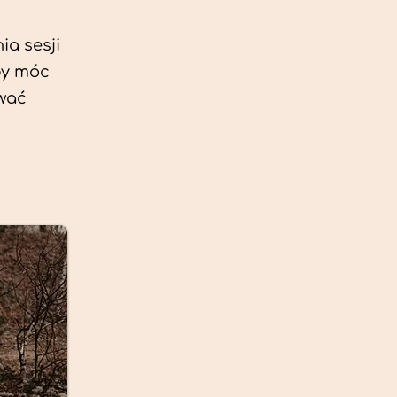
ia sesji
by móc
ować