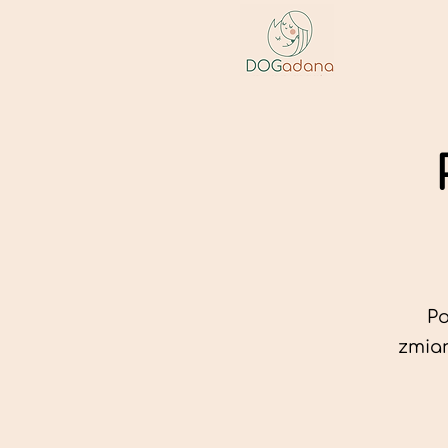
Po
zmian