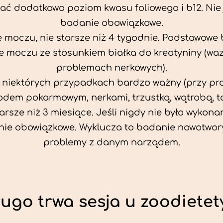
ać dodatkowo poziom kwasu foliowego i b12. Nie j
badanie obowiązkowe.
 moczu, nie starsze niż 4 tygodnie. Podstawowe
 moczu ze stosunkiem białka do kreatyniny (wa
problemach nerkowych).
w niektórych przypadkach bardzo ważny (przy p
odem pokarmowym, nerkami, trzustką, wątrobą, ta
tarsze niż 3 miesiące. Jeśli nigdy nie było wykonan
ie obowiązkowe. Wyklucza to badanie nowotwor
problemy z danym narządem.
ługo trwa sesja u zoodietet