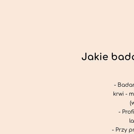
Jakie bada
- Badan
krwi - 
(
- Pro
l
- Przy 