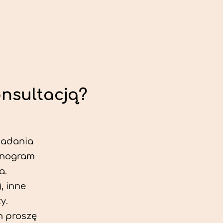
onsultacją?
 badania
jonogram
a.
, inne
y.
h proszę