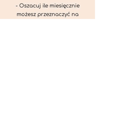
- Oszacuj ile miesięcznie
możesz przeznaczyć na
wyżywienie zwięrzątka
(niezbędne do ustalenia diety -
każda karma czy mięso
kosztuje różnie).
- Przygotuj krótki opis
problemów zdrowotnych
zwierzęcia. Podać informację
ogólne - imię, rasa, waga oraz
czy zwierzę jest kastrowane.
- W konsultacji online proszę
wyślij zdjęcia zwierzęcia - z
góry i z boku (pozycja a'la
wystawowa) do oceny sylwetki