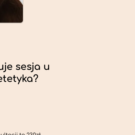
uje sesja u
etetyka?