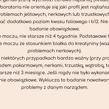
aboratoria nie orientuje się jaki profil jest najtańsz
problemach jelitowych, nerkowych lub trzustkowyc
ać dodatkowo poziom kwasu foliowego i b12. Nie j
badanie obowiązkowe.
 moczu, nie starsze niż 4 tygodnie. Podstawowe
 moczu ze stosunkiem białka do kreatyniny (wa
problemach nerkowych).
w niektórych przypadkach bardzo ważny (przy p
odem pokarmowym, nerkami, trzustką, wątrobą, ta
tarsze niż 3 miesiące. Jeśli nigdy nie było wykonan
ie obowiązkowe. Wyklucza to badanie nowotwor
problemy z danym narządem.