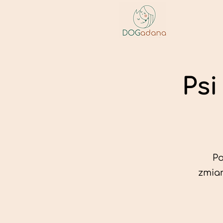
Psi
Po
zmian