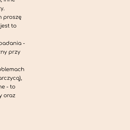
y.
h proszę
est to
 badania -
zny przy
roblemach
rczycą),
e - to
y oraz