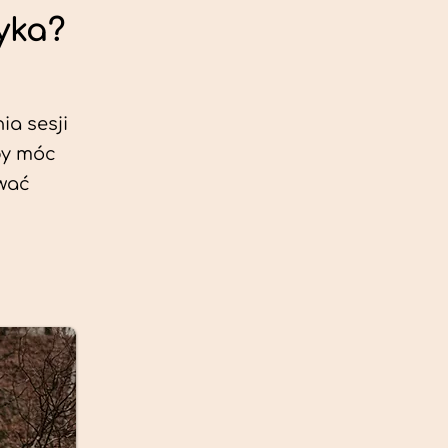
yka?
ia sesji
by móc
ować