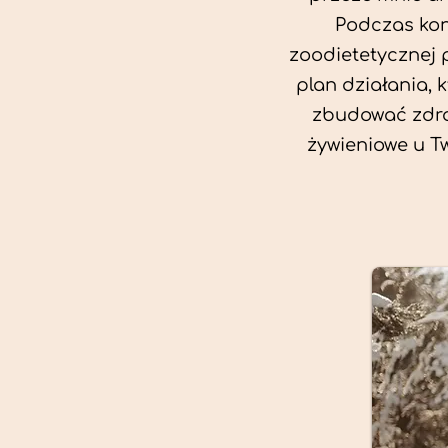
Podczas kon
zoodietetycznej 
plan działania, 
zbudować zdro
żywieniowe u T