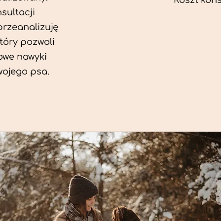
Koszt konsu
sultacji
przeanalizuję
który pozwoli
we nawyki
wojego psa.