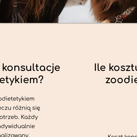
 konsultacje
Ile koszt
tetykiem?
zoodi
odietetykiem
czu różnią się
otrzeb. Każdy
ndywidualnie
alizowany.