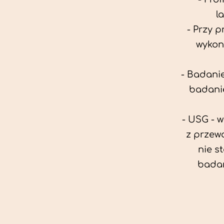
l
- Przy 
wykon
- Badanie
badanie
- USG - 
z przew
nie s
badan