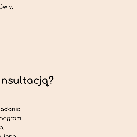
ów w
onsultacją?
 badania
jonogram
a.
, inne