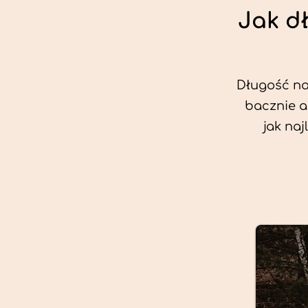
Jak d
Długość nas
bacznie a
jak na