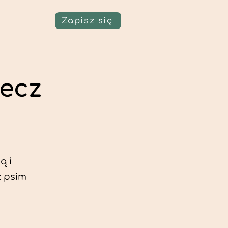
Zapisz się
zecz
ą i
z psim