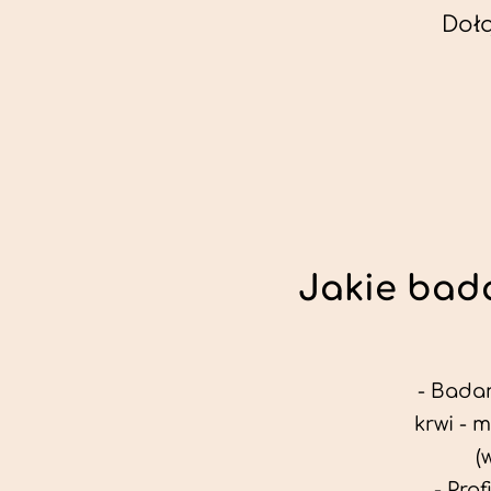
Doł
Jakie bada
- Badan
krwi - 
(
- Pro