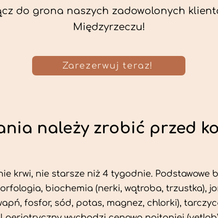
ącz do grona naszych zadowolonych klient
Międzyrzeczu!
Zarezerwuj teraz!
nia należy zrobić przed k
ie krwi, nie starsze niż 4 tygodnie. Podstawowe
morfologia, biochemia (nerki, wątroba, trzustka), 
wapń, fosfor, sód, potas, magnez, chlorki), tarczyc
fil geriatryczny wychodzi cenowo najtaniej (vetlab)