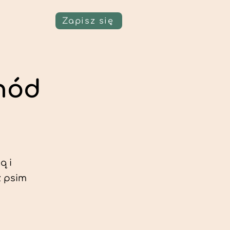
Zapisz się
chód
ą i
z psim