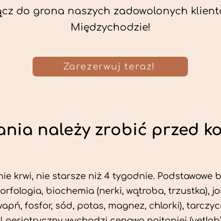
ącz do grona naszych zadowolonych klient
Międzychodzie!
Zarezerwuj teraz!
nia należy zrobić przed k
ie krwi, nie starsze niż 4 tygodnie. Podstawowe
morfologia, biochemia (nerki, wątroba, trzustka), 
wapń, fosfor, sód, potas, magnez, chlorki), tarczyc
fil geriatryczny wychodzi cenowo najtaniej (vetlab)