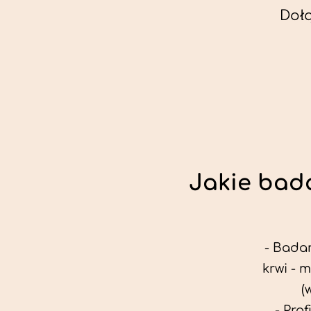
Doł
Jakie bada
- Badan
krwi - 
(
- Pro