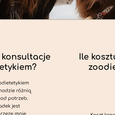
 konsultacje
Ile koszt
tetykiem?
zoodi
odietetykiem
hodzie różnią
 od potrzeb.
dek jest
przeze mnie