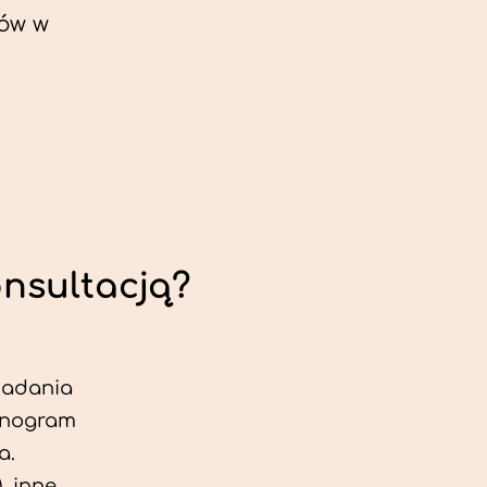
ów w
onsultacją?
 badania
jonogram
a.
, inne