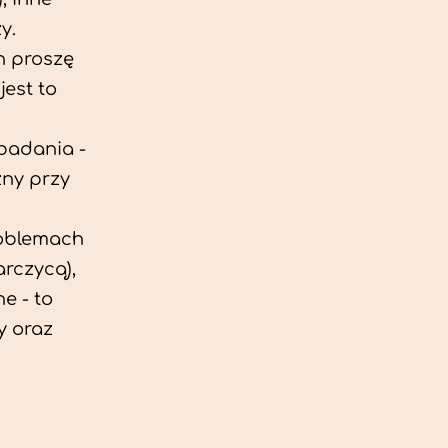
y.
h proszę
est to
 badania -
zny przy
roblemach
rczycą),
e - to
y oraz