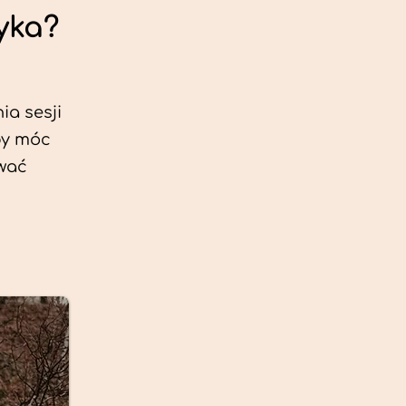
yka?
ia sesji
by móc
ować