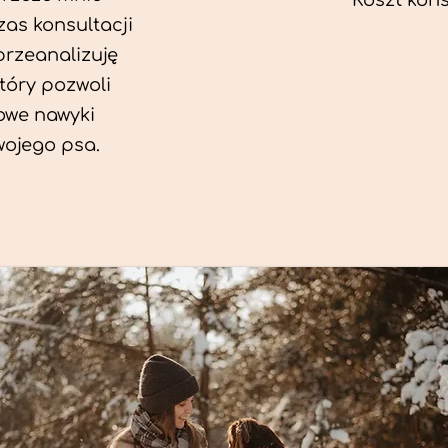
Koszt konsu
as konsultacji
przeanalizuję
który pozwoli
we nawyki
wojego psa.