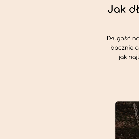
Jak d
Długość nas
bacznie a
jak na