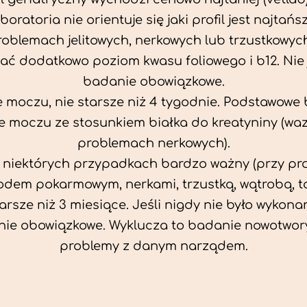
aboratoria nie orientuje się jaki profil jest najtańsz
problemach jelitowych, nerkowych lub trzustkowyc
ać dodatkowo poziom kwasu foliowego i b12. Nie j
badanie obowiązkowe.
 moczu, nie starsze niż 4 tygodnie. Podstawowe
 moczu ze stosunkiem białka do kreatyniny (wa
problemach nerkowych).
w niektórych przypadkach bardzo ważny (przy p
odem pokarmowym, nerkami, trzustką, wątrobą, ta
tarsze niż 3 miesiące. Jeśli nigdy nie było wykonan
ie obowiązkowe. Wyklucza to badanie nowotwor
problemy z danym narządem.