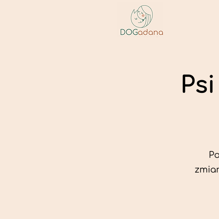
Psi
Po
zmian