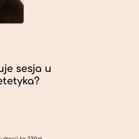
uje sesja u
etetyka?