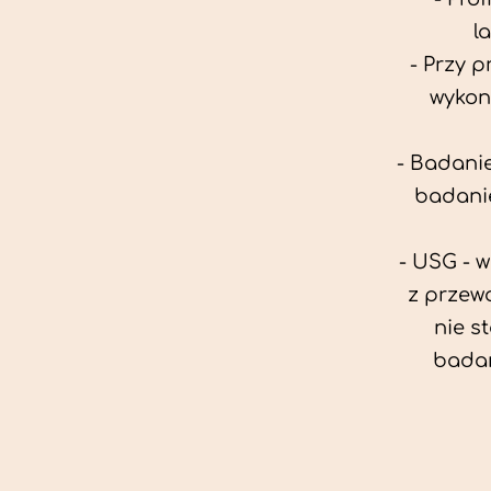
l
- Przy 
wykon
- Badanie
badanie
- USG - 
z przew
nie s
badan