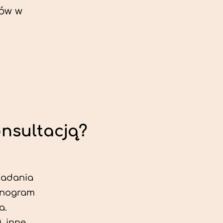
ów w
onsultacją?
 badania
jonogram
a.
, inne