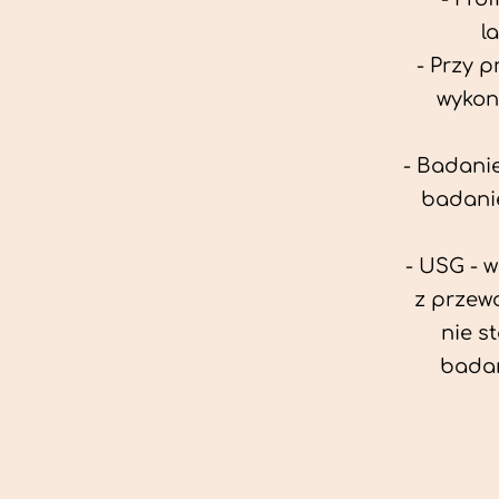
l
- Przy 
wykon
- Badanie
badanie
- USG - 
z przew
nie s
badan