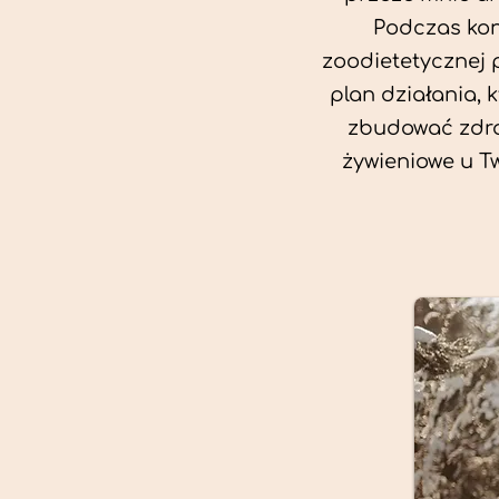
Podczas kon
zoodietetycznej 
plan działania, 
zbudować zdro
żywieniowe u T