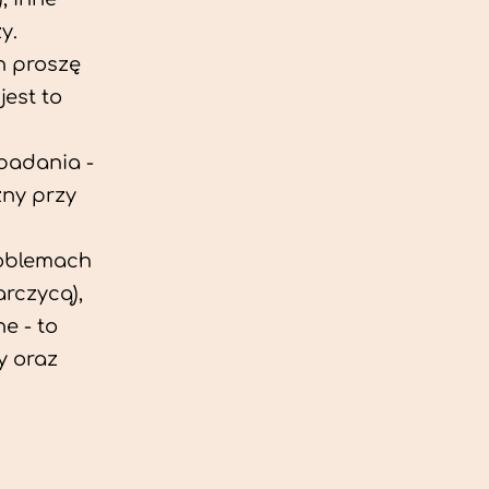
y.
h proszę
est to
 badania -
zny przy
roblemach
rczycą),
e - to
y oraz