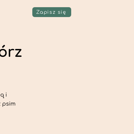
Zapisz się
órz
ą i
z psim