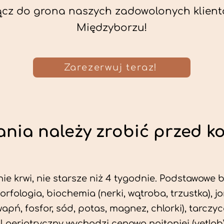
ącz do grona naszych zadowolonych klient
Międzyborzu!
Zarezerwuj teraz!
nia należy zrobić przed k
ie krwi, nie starsze niż 4 tygodnie. Podstawowe
morfologia, biochemia (nerki, wątroba, trzustka), 
wapń, fosfor, sód, potas, magnez, chlorki), tarczyc
fil geriatryczny wychodzi cenowo najtaniej (vetlab)