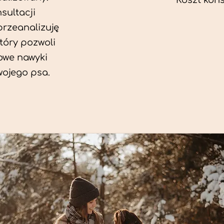
Koszt konsu
sultacji
przeanalizuję
który pozwoli
we nawyki
wojego psa.