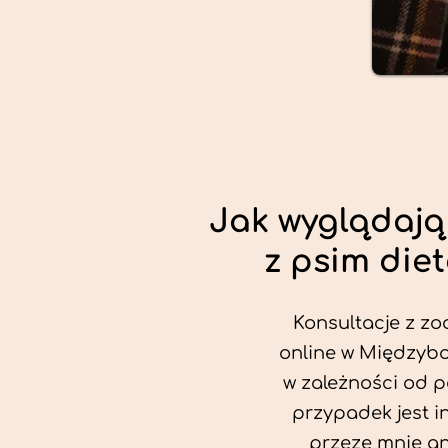
Jak wyglądają
z psim die
Konsultacje z zo
online w Międzybo
w zależności od p
przypadek jest i
przeze mnie an