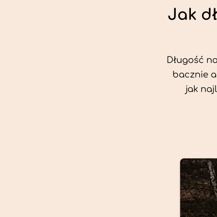
Jak d
Długość nas
bacznie a
jak na