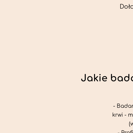
Doł
Jakie bada
- Badan
krwi - 
(
- Pro