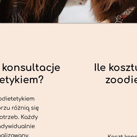
 konsultacje
Ile koszt
tetykiem?
zoodi
odietetykiem
rzu różnią się
otrzeb. Każdy
ndywidualnie
alizowany.