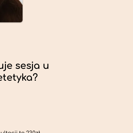
uje sesja u
etetyka?