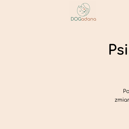
Ps
Po
zmian