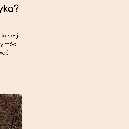
yka?
ia sesji
by móc
ować