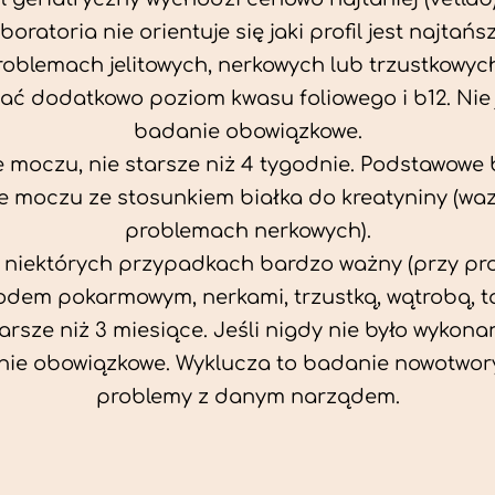
aboratoria nie orientuje się jaki profil jest najtańsz
problemach jelitowych, nerkowych lub trzustkowyc
ać dodatkowo poziom kwasu foliowego i b12. Nie j
badanie obowiązkowe.
 moczu, nie starsze niż 4 tygodnie. Podstawowe
 moczu ze stosunkiem białka do kreatyniny (wa
problemach nerkowych).
w niektórych przypadkach bardzo ważny (przy p
odem pokarmowym, nerkami, trzustką, wątrobą, ta
tarsze niż 3 miesiące. Jeśli nigdy nie było wykonan
ie obowiązkowe. Wyklucza to badanie nowotwor
problemy z danym narządem.