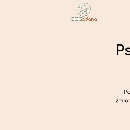
P
Po
zmian