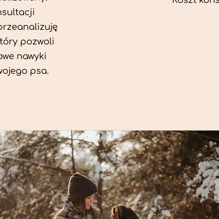
Koszt konsu
sultacji
przeanalizuję
który pozwoli
we nawyki
wojego psa.