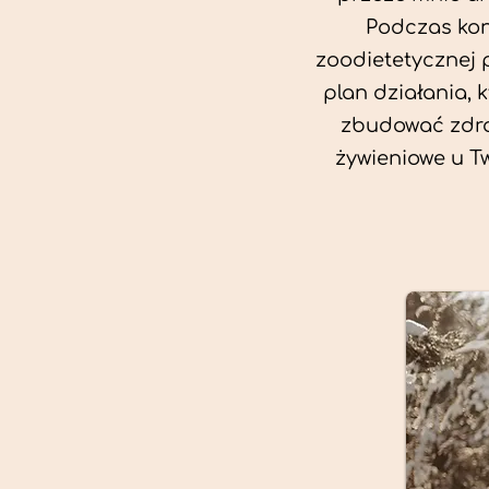
Podczas kon
zoodietetycznej 
plan działania, 
zbudować zdro
żywieniowe u T