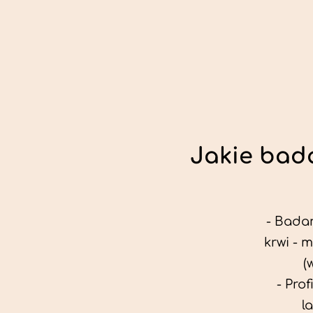
Jakie bada
- Badan
krwi - 
(
- Pro
l