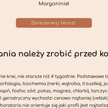
Margoninie!
Zarezerwuj teraz!
nia należy zrobić przed k
ie krwi, nie starsze niż 4 tygodnie. Podstawowe
morfologia, biochemia (nerki, wątroba, trzustka), 
wapń, fosfor, sód, potas, magnez, chlorki), tarczyc
fil geriatryczny wychodzi cenowo najtaniej (vetlab)
aboratoria nie orientuje się jaki profil jest najtańsz