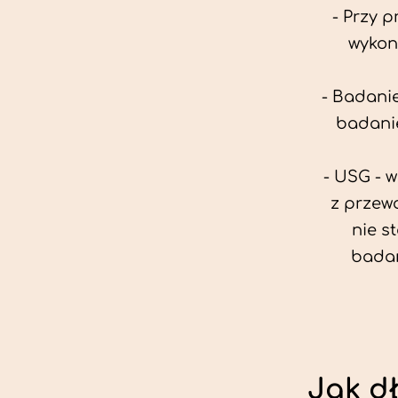
- Przy 
wykon
- Badanie
badanie
- USG - 
z przew
nie s
badan
Jak d