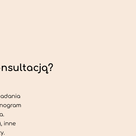
onsultacją?
 badania
jonogram
a.
, inne
y.