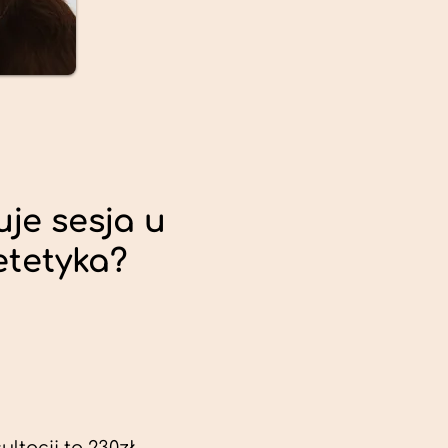
uje sesja u
etetyka?