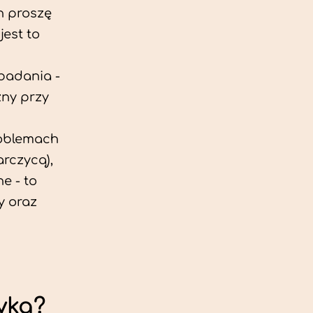
h proszę
est to
 badania -
zny przy
roblemach
rczycą),
e - to
y oraz
yka?