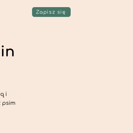
Zapisz się
in
ą i
z psim