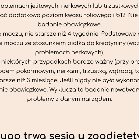
problemach jelitowych, nerkowych lub trzustkowyc
ać dodatkowo poziom kwasu foliowego i b12. Nie j
badanie obowiązkowe.
 moczu, nie starsze niż 4 tygodnie. Podstawowe
 moczu ze stosunkiem białka do kreatyniny (wa
problemach nerkowych).
w niektórych przypadkach bardzo ważny (przy p
odem pokarmowym, nerkami, trzustką, wątrobą, ta
tarsze niż 3 miesiące. Jeśli nigdy nie było wykonan
ie obowiązkowe. Wyklucza to badanie nowotwor
problemy z danym narządem.
ługo trwa sesja u zoodietet