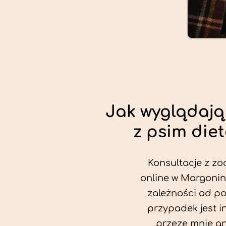
Jak wyglądają
z psim die
Konsultacje z zo
online w Margonini
zależności od po
przypadek jest i
przeze mnie an