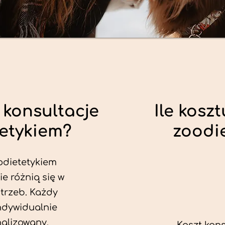
 konsultacje
Ile koszt
tetykiem?
zoodi
odietetykiem
e różnią się w
trzeb. Każdy
ndywidualnie
alizowany.