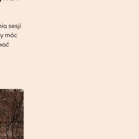
ia sesji
by móc
ować