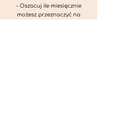
- Oszacuj ile miesięcznie
możesz przeznaczyć na
wyżywienie zwięrzątka
(niezbędne do ustalenia diety -
każda karma czy mięso
kosztuje różnie).
- Przygotuj krótki opis
problemów zdrowotnych
zwierzęcia. Podać informację
ogólne - imię, rasa, waga oraz
czy zwierzę jest kastrowane.
- W konsultacji online proszę
wyślij zdjęcia zwierzęcia - z
góry i z boku (pozycja a'la
wystawowa) do oceny sylwetki