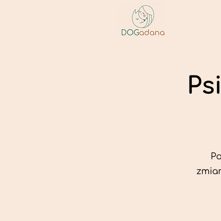
Ps
Po
zmian