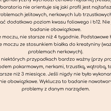
aboratoria nie orientuje się jaki profil jest najtańsz
problemach jelitowych, nerkowych lub trzustkowyc
ać dodatkowo poziom kwasu foliowego i b12. Nie j
badanie obowiązkowe.
 moczu, nie starsze niż 4 tygodnie. Podstawowe
 moczu ze stosunkiem białka do kreatyniny (wa
problemach nerkowych).
w niektórych przypadkach bardzo ważny (przy p
odem pokarmowym, nerkami, trzustką, wątrobą, ta
tarsze niż 3 miesiące. Jeśli nigdy nie było wykonan
ie obowiązkowe. Wyklucza to badanie nowotwor
problemy z danym narządem.