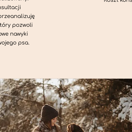
Koszt konsu
sultacji
przeanalizuję
który pozwoli
we nawyki
wojego psa.