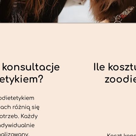
 konsultacje
Ile koszt
tetykiem?
zoodi
odietetykiem
ach różnią się
otrzeb. Każdy
ndywidualnie
alizowany.