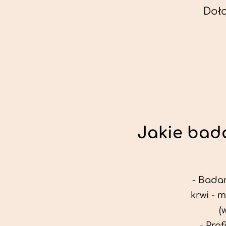
Doł
Jakie bada
- Badan
krwi - 
(
- Pro