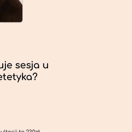
uje sesja u
etetyka?