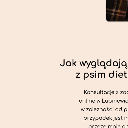
Jak wyglądają
z psim die
Konsultacje z zo
online w Lubniewic
w zależności od p
przypadek jest i
przeze mnie an