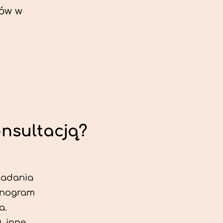
ów w
onsultacją?
 badania
jonogram
a.
, inne