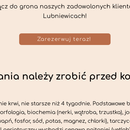
ącz do grona naszych zadowolonych klient
Lubniewicach!
Zarezerwuj teraz!
nia należy zrobić przed k
ie krwi, nie starsze niż 4 tygodnie. Podstawowe
morfologia, biochemia (nerki, wątroba, trzustka), 
wapń, fosfor, sód, potas, magnez, chlorki), tarczyc
fil geriatryczny wychodzi cenowo najtaniej (vetlab)