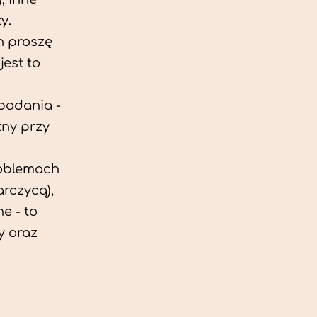
y.
h proszę
est to
 badania -
zny przy
roblemach
rczycą),
e - to
y oraz