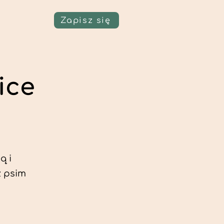
Zapisz się
ice
ą i
z psim