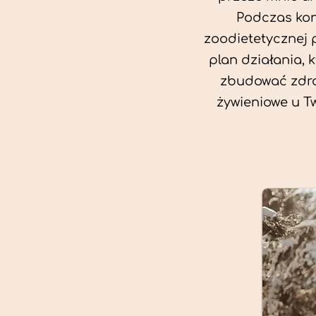
Podczas kon
zoodietetycznej 
plan działania, 
zbudować zdro
żywieniowe u T