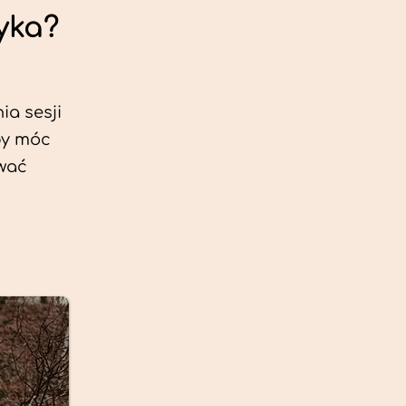
yka?
ia sesji
by móc
ować