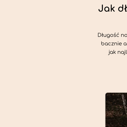
Jak d
Długość nas
bacznie a
jak na