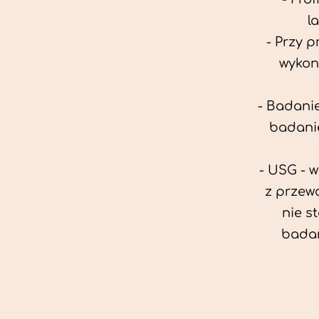
l
- Przy 
wykon
- Badanie
badanie
- USG - 
z przew
nie s
badan