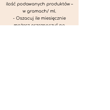
ilość podawanych produktów –
w gramach/ ml.
- Oszacuj ile miesięcznie
możesz przeznaczyć na
wyżywienie zwięrzątka
(niezbędne do ustalenia diety -
każda karma czy mięso
kosztuje różnie).
- Przygotuj krótki opis
problemów zdrowotnych
zwierzęcia. Podać informację
ogólne - imię, rasa, waga oraz
czy zwierzę jest kastrowane.
- W konsultacji online proszę
wyślij zdjęcia zwierzęcia - z