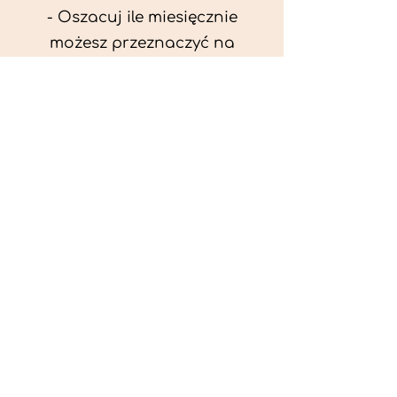
- Oszacuj ile miesięcznie
możesz przeznaczyć na
wyżywienie zwięrzątka
(niezbędne do ustalenia diety -
każda karma czy mięso
kosztuje różnie).
- Przygotuj krótki opis
problemów zdrowotnych
zwierzęcia. Podać informację
ogólne - imię, rasa, waga oraz
czy zwierzę jest kastrowane.
- W konsultacji online proszę
wyślij zdjęcia zwierzęcia - z
góry i z boku (pozycja a'la
wystawowa) do oceny sylwetki