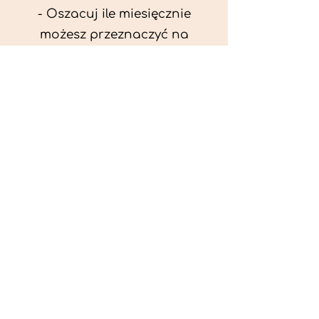
- Oszacuj ile miesięcznie
możesz przeznaczyć na
wyżywienie zwięrzątka
(niezbędne do ustalenia diety -
każda karma czy mięso
kosztuje różnie).
- Przygotuj krótki opis
problemów zdrowotnych
zwierzęcia. Podać informację
ogólne - imię, rasa, waga oraz
czy zwierzę jest kastrowane.
- W konsultacji online proszę
wyślij zdjęcia zwierzęcia - z
góry i z boku (pozycja a'la
wystawowa) do oceny sylwetki