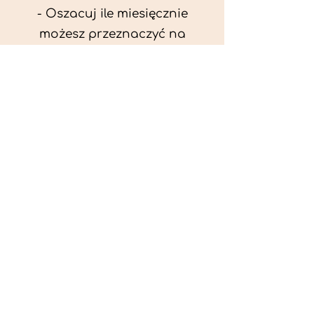
- Oszacuj ile miesięcznie
możesz przeznaczyć na
wyżywienie zwięrzątka
(niezbędne do ustalenia diety -
każda karma czy mięso
kosztuje różnie).
- Przygotuj krótki opis
problemów zdrowotnych
zwierzęcia. Podać informację
ogólne - imię, rasa, waga oraz
czy zwierzę jest kastrowane.
- W konsultacji online proszę
wyślij zdjęcia zwierzęcia - z
góry i z boku (pozycja a'la
wystawowa) do oceny sylwetki